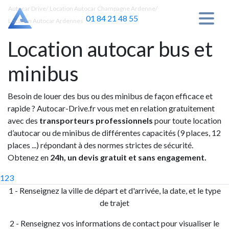
Autocar Drive
/
Location Autocar Champagne Ardenne
/
01 84 21 48 55
Location Autocar Ardennes
Location autocar bus et
minibus
Besoin de louer des bus ou des minibus de façon efficace et
rapide ? Autocar-Drive.fr vous met en relation gratuitement
avec des
transporteurs professionnels
pour toute location
d’autocar ou de minibus de différentes capacités (9 places, 12
places ...) répondant à des normes strictes de sécurité.
Obtenez en
24h, un devis gratuit et sans engagement.
1
2
3
1 - Renseignez la ville de départ et d'arrivée, la date, et le type
de trajet
2 - Renseignez vos informations de contact pour visualiser le