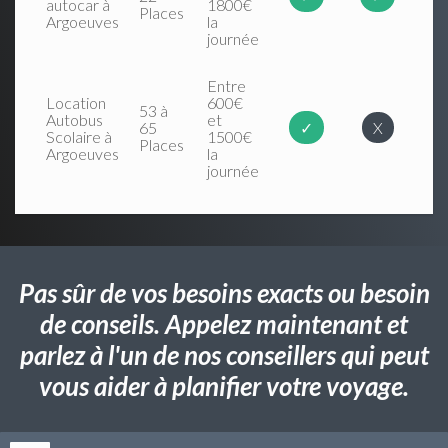
autocar à
1800€
Places
Argoeuves
la
journée
Entre
Location
600€
53 à
Autobus
et
65
✓
X
Scolaire à
1500€
Places
Argoeuves
la
journée
Pas sûr de vos besoins exacts ou besoin
de conseils. Appelez maintenant et
parlez à l'un de nos conseillers qui peut
vous aider à planifier votre voyage.