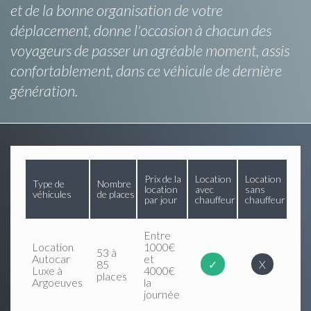
et de la bonne organisation de votre
déplacement, donne l'occasion à chacun des
voyageurs de passer un agréable moment, assis
confortablement, dans ce véhicule de dernière
génération.
Prix de la
Location
Location
Type de
Nombre
location
avec
sans
véhicules
de places
par jour
chauffeur
chauffeur
Entre
Location
1000€
53 à
Autocar
et
85
✓
X
Luxe à
4000€
places
Argoeuves
la
journée