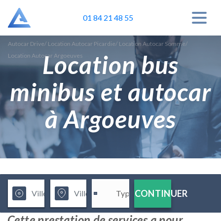
01 84 21 48 55
Autocar Drive
/
Location Autocar Picardie
/
Location Autocar Somme
/
Location bus
Location Autocar Argoeuves
minibus et autocar
à Argoeuves
CONTINUER
Cette prestation de services a pour