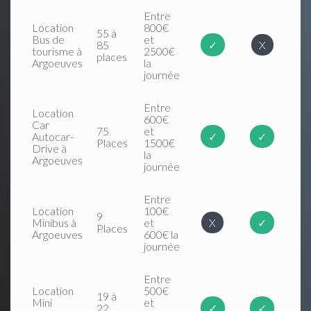
Entre
Location
800€
55 à
Bus de
et
85
✓
X
tourisme à
2500€
places
Argoeuves
la
journée
Entre
Location
600€
Car
75
et
Autocar-
✓
✓
Places
1500€
Drive à
la
Argoeuves
journée
Entre
Location
100€
9
Minibus à
et
X
✓
Places
Argoeuves
600€ la
journée
Entre
Location
500€
19 à
Mini
et
22
✓
✓