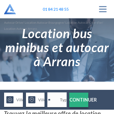
01 84 21 48 55
Autocar Drive
/
Location Autocar Bourgogne
/
Location Autocar Côte-d'or
/
Location bus
Location Autocar Arrans
minibus et autocar
à Arrans
CONTINUER
Trouvez la meilleure offre de location