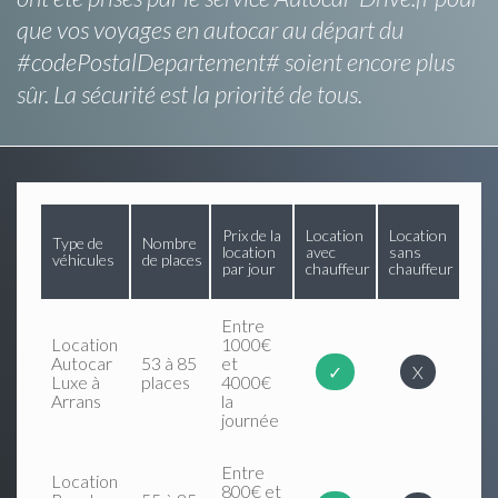
que vos voyages en autocar au départ du
#codePostalDepartement# soient encore plus
sûr. La sécurité est la priorité de tous.
Prix de la
Location
Location
Type de
Nombre
location
avec
sans
véhicules
de places
par jour
chauffeur
chauffeur
Entre
Location
1000€
Autocar
53 à 85
et
✓
X
Luxe à
places
4000€
Arrans
la
journée
Entre
Location
800€ et