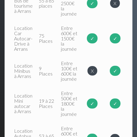
Bus de
55 à 85
2500€
✓
X
tourisme
places
la
à Arrans
journée
Location
Entre
Car
600€ et
75
Autocar-
1500€
✓
✓
Places
Drive à
la
Arrans
journée
Entre
Location
9
100€ et
Minibus
X
✓
Places
600€ la
à Arrans
journée
Entre
Location
500€ et
Mini
19 à 22
1800€
✓
✓
autocar
Places
la
à Arrans
journée
Entre
Location
600€ et
Autobus
53 à 65