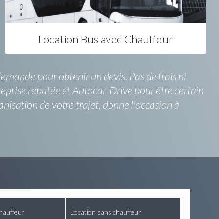
Location Bus avec Chauffeur
demande pour obtenir un devis. Pas de frais ni
eprise réputée et Autocar-Drive pour être certain
nisation de votre trajet, donne l'occasion à
hauffeur
Location sans chauffeur