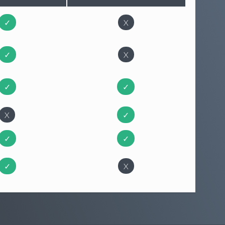
✓
X
✓
X
✓
✓
X
✓
✓
✓
✓
X