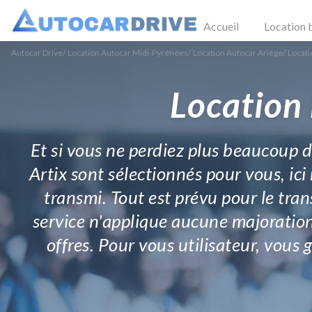
Accueil
Location 
Autocar Drive
/
Location Autocar Midi-Pyrénées
/
Location Autocar Ariège
/
Locati
Location 
Et si vous ne perdiez plus beaucoup de
Artix sont sélectionnés pour vous, ici
transmi. Tout est prévu pour le tra
service n'applique aucune majoration
offres. Pour vous utilisateur, vous