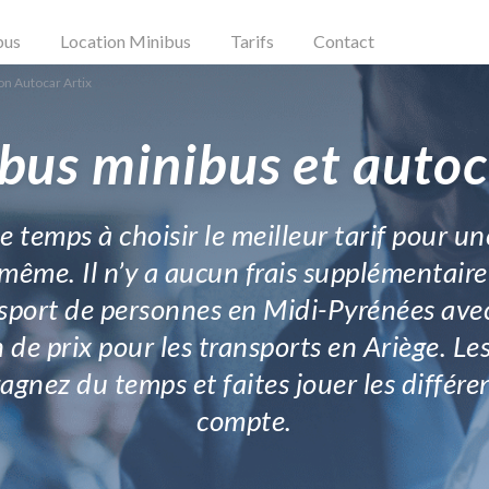
bus
Location Minibus
Tarifs
Contact
on Autocar Artix
bus minibus et autoc
 temps à choisir le meilleur tarif pour un
 même. Il n’y a aucun frais supplémentaire 
nsport de personnes en Midi-Pyrénées avec
 de prix pour les transports en Ariège. Le
 gagnez du temps et faites jouer les différ
compte.