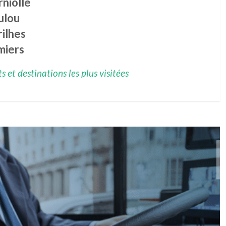
niolle
ulou
ilhes
miers
 et destinations les plus visitées