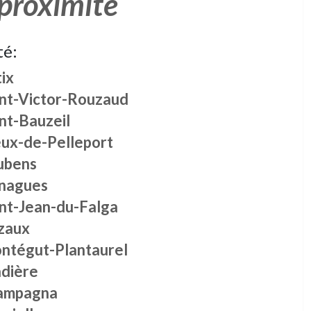
 proximité
té:
ix
int-Victor-Rouzaud
nt-Bauzeil
eux-de-Pelleport
ubens
nagues
int-Jean-du-Falga
zaux
ntégut-Plantaurel
dière
ampagna