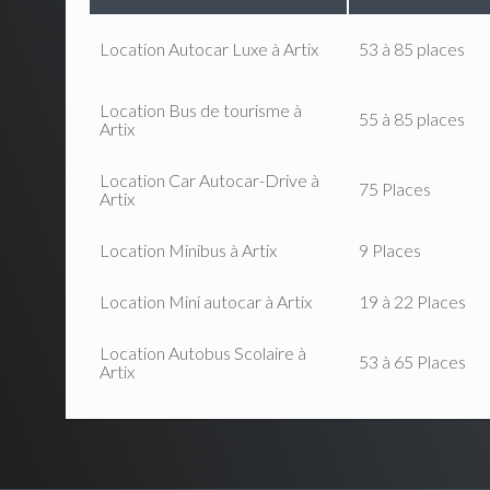
Location Autocar Luxe à Artix
53 à 85 places
Location Bus de tourisme à
55 à 85 places
Artix
Location Car Autocar-Drive à
75 Places
Artix
Location Minibus à Artix
9 Places
Location Mini autocar à Artix
19 à 22 Places
Location Autobus Scolaire à
53 à 65 Places
Artix