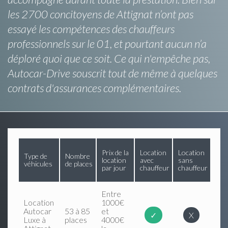
les 2700 concitoyens de Attignat n’ont pas
essayé les compétences des chauffeurs
professionnels sur le 01, et pourtant aucun n’a
déploré quoi que ce soit. Ce qui n'empêche pas,
Autocar-Drive souscrit tout de même à quelques
contrats d'assurances complémentaires.
Prix de la
Location
Location
Type de
Nombre
location
avec
sans
véhicules
de places
par jour
chauffeur
chauffeur
Entre
Location
1000€
Autocar
53 à 85
et
✓
X
Luxe à
places
4000€