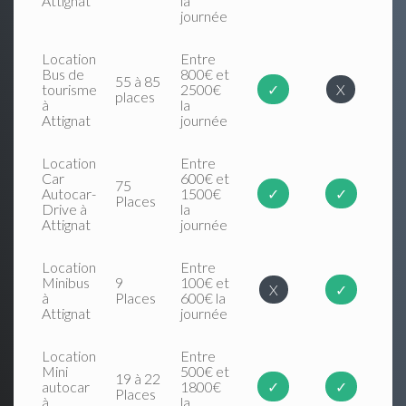
Attignat
la
journée
Location
Entre
Bus de
800€ et
55 à 85
tourisme
2500€
✓
X
places
à
la
Attignat
journée
Location
Entre
Car
600€ et
75
Autocar-
1500€
✓
✓
Places
Drive à
la
Attignat
journée
Location
Entre
Minibus
9
100€ et
X
✓
à
Places
600€ la
Attignat
journée
Location
Entre
Mini
500€ et
19 à 22
autocar
1800€
✓
✓
Places
à
la