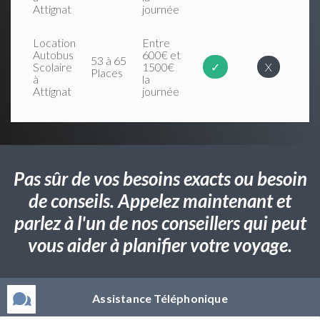
Attignat
journée
Location
Entre
Autobus
600€ et
53 à 65
Scolaire
1500€
✓
X
Places
à
la
Attignat
journée
Pas sûr de vos besoins exacts ou besoin
de conseils. Appelez maintenant et
parlez à l'un de nos conseillers qui peut
vous aider à planifier votre voyage.
Assistance Téléphonique