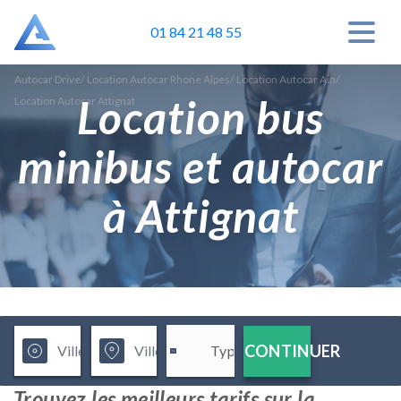
01 84 21 48 55
Autocar Drive
/
Location Autocar Rhone Alpes
/
Location Autocar Ain
/
Location bus
Location Autocar Attignat
minibus et autocar
à Attignat
CONTINUER
Trouvez les meilleurs tarifs sur la