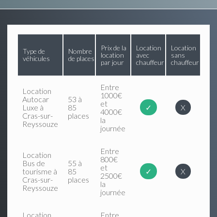
Prix de la
Location
Location
Type de
Nombre
location
avec
sans
véhicules
de places
par jour
chauffeur
chauffeur
Entre
Location
1000€
Autocar
53 à
et
Luxe à
85
✓
X
4000€
Cras-sur-
places
la
Reyssouze
journée
Entre
Location
800€
Bus de
55 à
et
tourisme à
85
✓
X
2500€
Cras-sur-
places
la
Reyssouze
journée
Location
Entre