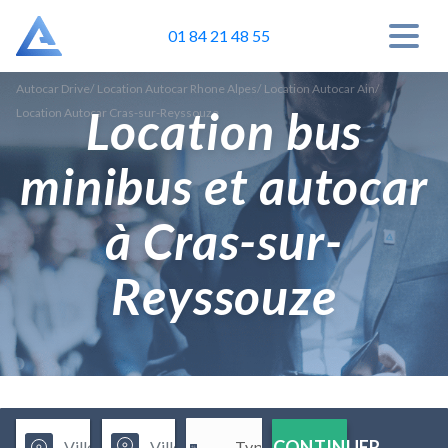
01 84 21 48 55
Autocar Drive
/
Location Autocar Rhone Alpes
/
Location Autocar Ain
/
Location bus
Location Autocar Cras-sur-Reyssouze
minibus et autocar
à Cras-sur-
Reyssouze
CONTINUER