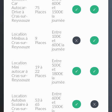
Car
600€
Autocar-
75
et
✓
✓
Drive à
Places
1500€
Cras-sur-
la
Reyssouze
journée
Entre
Location
100€
Minibus à
9
et
X
✓
Cras-sur-
Places
600€ la
Reyssouze
journée
Entre
Location
500€
Mini
19 à
et
autocar à
22
✓
✓
1800€
Cras-sur-
Places
la
Reyssouze
journée
Entre
Location
600€
Autobus
53 à
et
Scolaire à
65
✓
X
1500€
Cras-sur-
Places
la