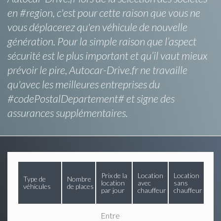
en #region, c'est pour cette raison que vous ne
vous déplacerez qu'en véhicule de nouvelle
génération. Pour la simple raison que l’aspect
sécurité est le plus important et qu’il vaut mieux
prévoir le pire, Autocar-Drive.fr ne travaille
qu'avec les meilleures entreprises du
#codePostalDepartement# et signe des
assurances supplémentaires.
Prix de la
Location
Location
Type de
Nombre
location
avec
sans
véhicules
de places
par jour
chauffeur
chauffeur
Entre