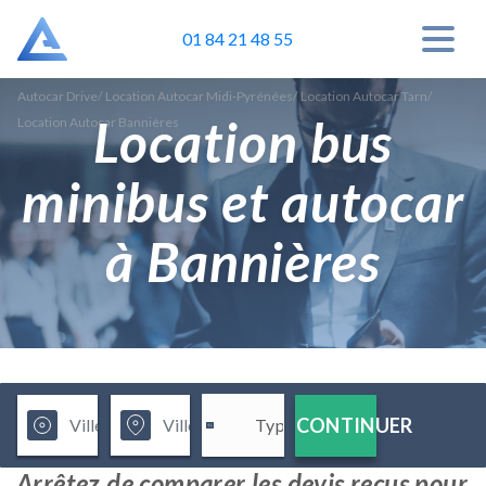
01 84 21 48 55
Autocar Drive
/
Location Autocar Midi-Pyrénées
/
Location Autocar Tarn
/
Location bus
Location Autocar Bannières
minibus et autocar
à Bannières
CONTINUER
Arrêtez de comparer les devis reçus pour