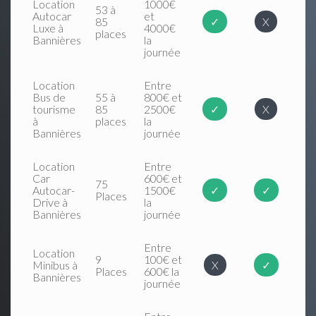
Location
1000€
53 à
Autocar
et
85
✓
X
Luxe à
4000€
places
Bannières
la
journée
Location
Entre
Bus de
55 à
800€ et
tourisme
85
2500€
✓
X
à
places
la
Bannières
journée
Location
Entre
Car
600€ et
75
Autocar-
1500€
✓
✓
Places
Drive à
la
Bannières
journée
Entre
Location
9
100€ et
Minibus à
X
✓
Places
600€ la
Bannières
journée