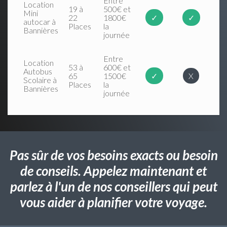
Entre
Location
19 à
500€ et
Mini
22
1800€
✓
✓
autocar à
Places
la
Bannières
journée
Entre
Location
53 à
600€ et
Autobus
65
1500€
✓
X
Scolaire à
Places
la
Bannières
journée
Pas sûr de vos besoins exacts ou besoin
de conseils. Appelez maintenant et
parlez à l'un de nos conseillers qui peut
vous aider à planifier votre voyage.