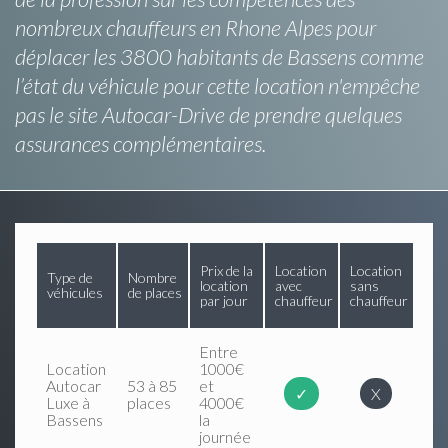
nombreux chauffeurs en Rhone Alpes pour
déplacer les 3800 habitants de Bassens comme
l’état du véhicule pour cette location n'empêche
pas le site Autocar-Drive de prendre quelques
assurances complémentaires.
Prix de la
Location
Location
Type de
Nombre
location
avec
sans
véhicules
de places
par jour
chauffeur
chauffeur
Entre
Location
1000€
Autocar
53 à 85
et
✓
X
Luxe à
places
4000€
Bassens
la
journée