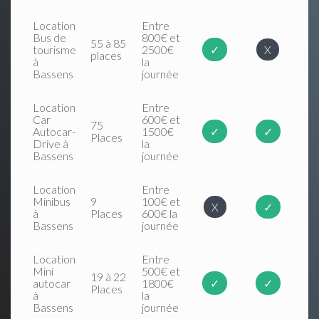
Location
Entre
Bus de
800€ et
55 à 85
tourisme
2500€
✓
X
places
à
la
Bassens
journée
Location
Entre
Car
600€ et
75
Autocar-
1500€
✓
✓
Places
Drive à
la
Bassens
journée
Location
Entre
Minibus
9
100€ et
X
✓
à
Places
600€ la
Bassens
journée
Location
Entre
Mini
500€ et
19 à 22
autocar
1800€
✓
✓
Places
à
la
Bassens
journée