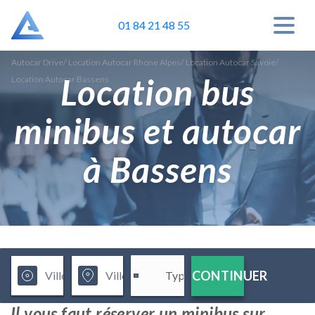
01 84 21 48 55
Autocar Drive
/
Location Autocar Rhone Alpes
/
Location Autocar Savoie
/
Location bus
Location Autocar Bassens
minibus et autocar
à Bassens
CONTINUER
Il vous faut réserver un minibus sur