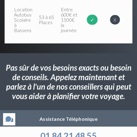
Location
Entre
Autobus
600€ et
53 à 65
Scolaire
1500€
✓
X
Places
à
la
Bassens
journée
Pas sûr de vos besoins exacts ou besoin
de conseils. Appelez maintenant et
parlez à l'un de nos conseillers qui peut
vous aider à planifier votre voyage.
Assistance Téléphonique
01 84 21 48 55