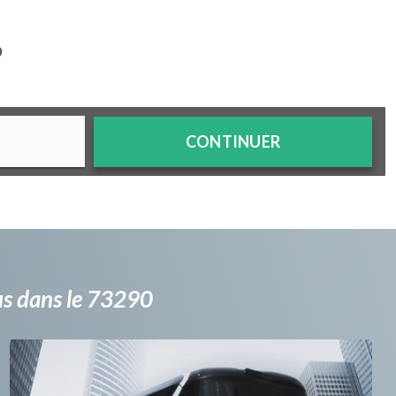
?
CONTINUER
bus dans le 73290