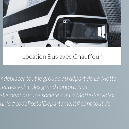
Location Bus avec Chauffeur
ur déplacer tout le groupe au départ de La Motte-
rt et des véhicules grand confort. Nos
urellement aucune société sur La Motte-Servolex
 sur le #codePostalDepartement# sont tout de