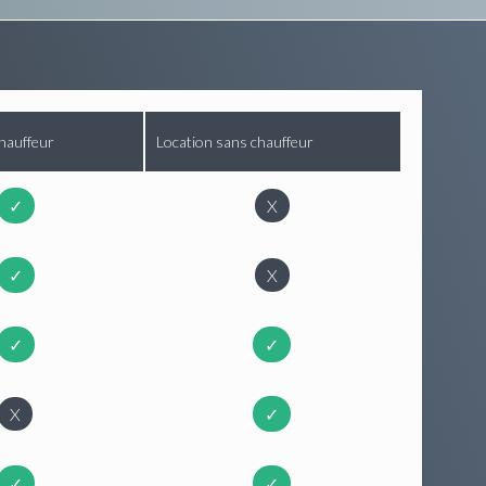
hauffeur
Location sans chauffeur
✓
X
✓
X
✓
✓
X
✓
✓
✓