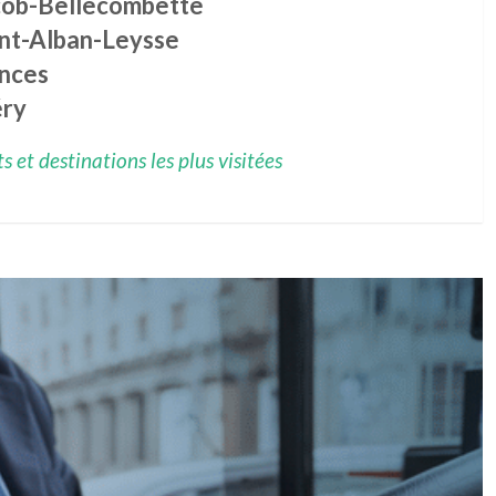
cob-Bellecombette
int-Alban-Leysse
nces
ry
 et destinations les plus visitées