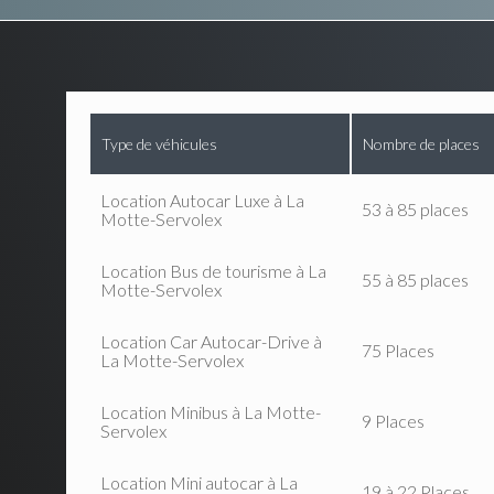
Type de véhicules
Nombre de places
Location Autocar Luxe à La
53 à 85 places
Motte-Servolex
Location Bus de tourisme à La
55 à 85 places
Motte-Servolex
Location Car Autocar-Drive à
75 Places
La Motte-Servolex
Location Minibus à La Motte-
9 Places
Servolex
Location Mini autocar à La
19 à 22 Places