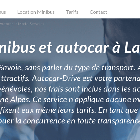
bus
Location Minibus
Tarifs
Contact
 Autocar La Motte-Servolex
nibus et autocar à L
 Savoie, sans parler du type de transport.
attractifs. Autocar-Drive est votre parte
énévoles, nos frais sont inclus dans les a
ne Alpes. Ce service n'applique aucune maj
fixent eux même leurs tarifs. En tant que
ouer la concurrence en toute transparenc