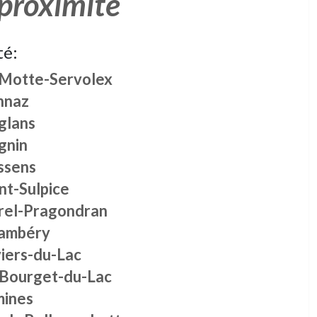
 proximité
té:
 Motte-Servolex
nnaz
glans
gnin
ssens
nt-Sulpice
rel-Pragondran
ambéry
viers-du-Lac
 Bourget-du-Lac
mines