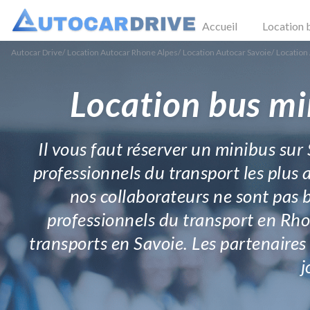
Accueil
Location 
Autocar Drive
/
Location Autocar Rhone Alpes
/
Location Autocar Savoie
/
Location
Location bus mi
Il vous faut réserver un minibus sur
professionnels du transport les plus 
nos collaborateurs ne sont pas b
professionnels du transport en Rho
transports en Savoie. Les partenaires 
j