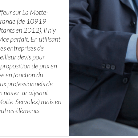
ffeur sur La Motte-
 grande (de 10919
ants en 2012), il n'y
ice parfait. En utilisant
es entreprises de
eilleur devis pour
 proposition de prix en
ve en fonction du
aux professionnels de
 pas en analysant
Motte-Servolex) mais en
 autres élèments