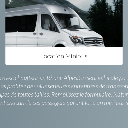
Location Minibus
te avec chauffeur en Rhone Alpes.Un seul véhicule po
vous profitez des plus sérieuses entreprises de transpo
pes de toutes tailles. Remplissez le formulaire. Nat
nt chacun de ces passagers qui ont loué un mini bus