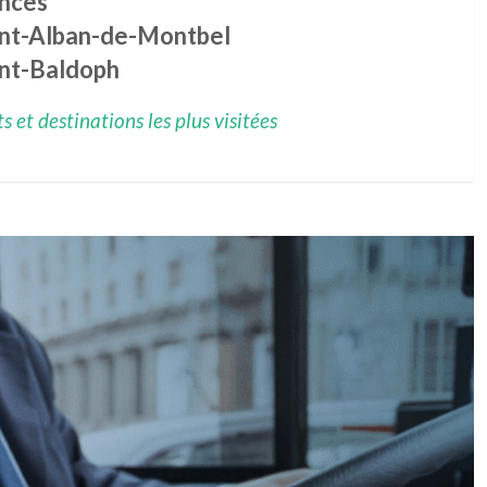
nces
int-Alban-de-Montbel
int-Baldoph
 et destinations les plus visitées