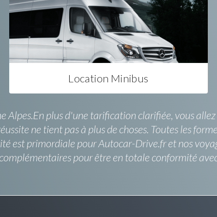
Location Minibus
Alpes.En plus d'une tarification clarifiée, vous alle
 réussite ne tient pas à plus de choses. Toutes les f
urité est primordiale pour Autocar-Drive.fr et nos vo
es complémentaires pour être en totale conformité ave