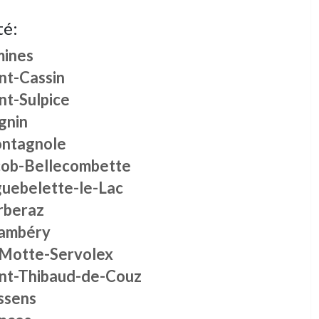
té:
mines
nt-Cassin
nt-Sulpice
gnin
ntagnole
cob-Bellecombette
guebelette-le-Lac
rberaz
ambéry
 Motte-Servolex
int-Thibaud-de-Couz
ssens