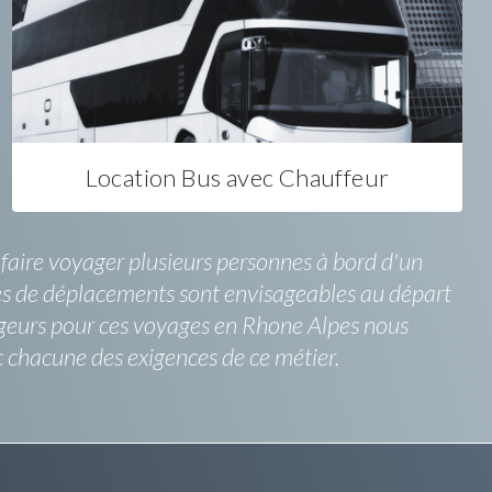
Location Bus avec Chauffeur
z faire voyager plusieurs personnes à bord d'un
ormes de déplacements sont envisageables au départ
yageurs pour ces voyages en Rhone Alpes nous
c chacune des exigences de ce métier.