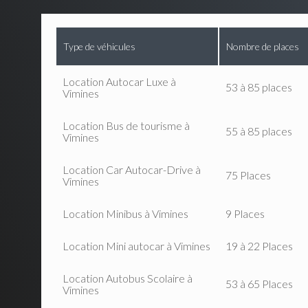
Type de véhicules
Nombre de places
Location Autocar Luxe à
53 à 85 places
Vimines
Location Bus de tourisme à
55 à 85 places
Vimines
Location Car Autocar-Drive à
75 Places
Vimines
Location Minibus à Vimines
9 Places
Location Mini autocar à Vimines
19 à 22 Places
Location Autobus Scolaire à
53 à 65 Places
Vimines