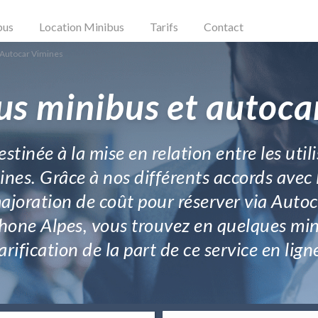
bus
Location Minibus
Tarifs
Contact
 Autocar Vimines
us minibus et autoca
stinée à la mise en relation entre les util
ines. Grâce à nos différents accords avec 
ajoration de coût pour réserver via Autoc
one Alpes, vous trouvez en quelques minu
arification de la part de ce service en lign