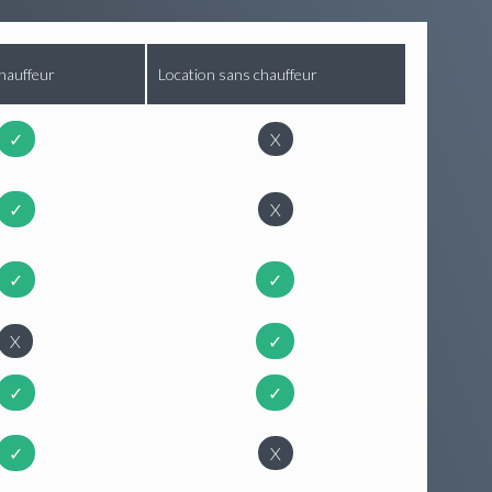
hauffeur
Location sans chauffeur
✓
X
✓
X
✓
✓
X
✓
✓
✓
✓
X