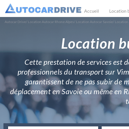
Accueil
Location 
Autocar Drive
/
Location Autocar Rhone Alpes
/
Location Autocar Savoie
/
Location
Location b
Cette prestation de services est de
professionnels du transport sur Vim
garantissent de ne pas subir de m
déplacement en Savoie ou même en Rh
t