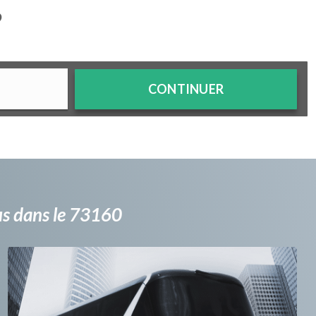
?
CONTINUER
bus dans le 73160