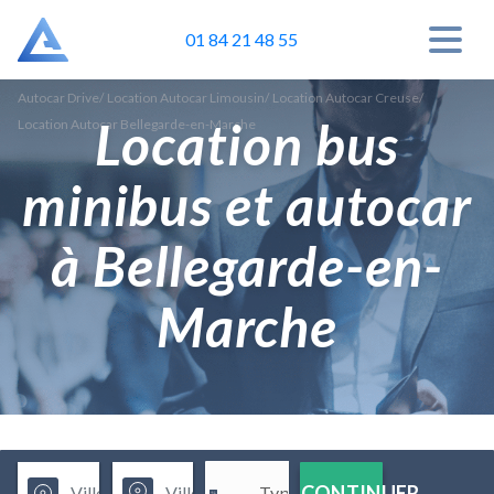
01 84 21 48 55
Autocar Drive
/
Location Autocar Limousin
/
Location Autocar Creuse
/
Location bus
Location Autocar Bellegarde-en-Marche
minibus et autocar
à Bellegarde-en-
Marche
CONTINUER