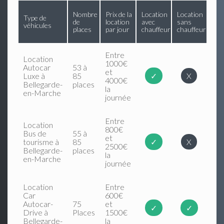
Nombre
Prix de la
Location
Location
Type de
de
location
avec
sans
véhicules
places
par jour
chauffeur
chauffeur
Entre
Location
1000€
Autocar
53 à
et
Luxe à
85
✓
X
4000€
Bellegarde-
places
la
en-Marche
journée
Entre
Location
800€
Bus de
55 à
et
tourisme à
85
✓
X
2500€
Bellegarde-
places
la
en-Marche
journée
Location
Entre
Car
600€
Autocar-
75
et
✓
✓
Drive à
Places
1500€
Bellegarde-
la