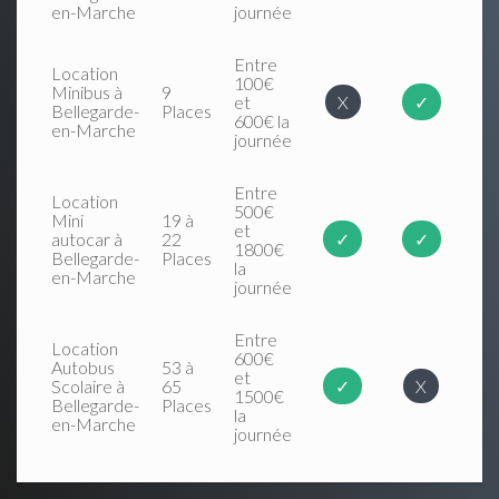
en-Marche
journée
Entre
Location
100€
Minibus à
9
et
X
✓
Bellegarde-
Places
600€ la
en-Marche
journée
Entre
Location
500€
Mini
19 à
et
autocar à
22
✓
✓
1800€
Bellegarde-
Places
la
en-Marche
journée
Entre
Location
600€
Autobus
53 à
et
Scolaire à
65
✓
X
1500€
Bellegarde-
Places
la
en-Marche
journée