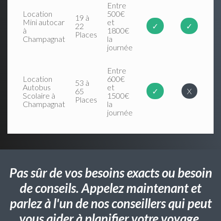
Entre
Location
500€
19 à
Mini autocar
et
22
✓
✓
à
1800€
Places
Champagnat
la
journée
Entre
Location
600€
53 à
Autobus
et
65
✓
X
Scolaire à
1500€
Places
Champagnat
la
journée
Pas sûr de vos besoins exacts ou besoin
de conseils. Appelez maintenant et
parlez à l'un de nos conseillers qui peut
vous aider à planifier votre voyage.