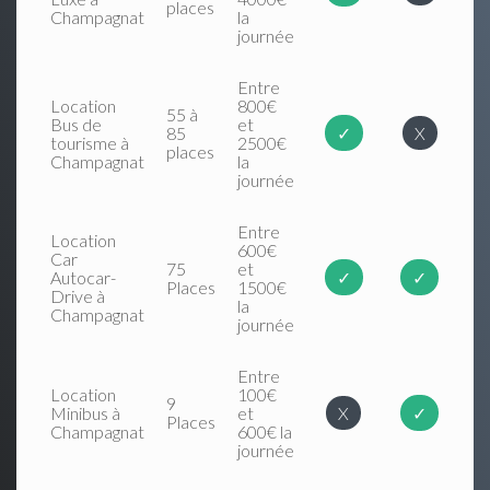
places
Champagnat
la
journée
Entre
Location
800€
55 à
Bus de
et
85
✓
X
tourisme à
2500€
places
Champagnat
la
journée
Entre
Location
600€
Car
75
et
Autocar-
✓
✓
Places
1500€
Drive à
la
Champagnat
journée
Entre
Location
100€
9
Minibus à
et
X
✓
Places
Champagnat
600€ la
journée