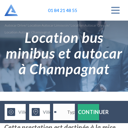
01 84 21 48 55
Autocar Drive
/
Location Autocar Limousin
/
Location Autocar Creuse
/
Location bus
Location Autocar Champagnat
minibus et autocar
à Champagnat
CONTINUER
Cette prestation est destinée à la mise