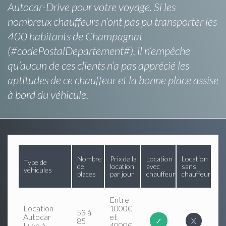
Autocar-Drive pour votre voyage. Si les
nombreux chauffeurs n’ont pas pu transporter les
400 habitants de Champagnat
(#codePostalDepartement#), il n’empêche
qu’aucun de ces clients n’a pas apprécié les
aptitudes de ce chauffeur et la bonne place assise
à bord du véhicule.
Nombre
Prix de la
Location
Location
Type de
de
location
avec
sans
véhicules
places
par jour
chauffeur
chauffeur
Entre
Location
1000€
53 à
Autocar
et
85
✓
X
Luxe à
4000€