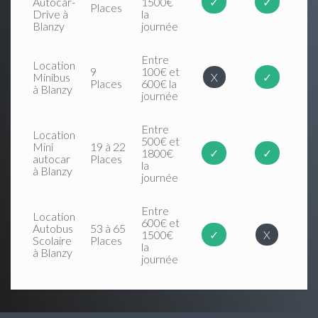
Autocar-
1500€
✓
✓
Places
Drive à
la
Blanzy
journée
Entre
Location
9
100€ et
Minibus
X
✓
Places
600€ la
à Blanzy
journée
Entre
Location
500€ et
Mini
19 à 22
1800€
✓
✓
autocar
Places
la
à Blanzy
journée
Entre
Location
600€ et
Autobus
53 à 65
1500€
✓
X
Scolaire
Places
la
à Blanzy
journée