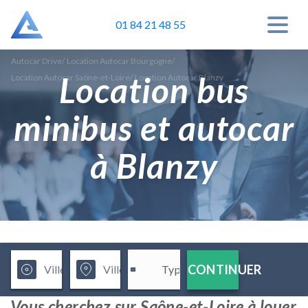
01 84 21 48 55
Autocar Drive
/
Location Autocar Bourgogne
/
Location bus
Location Autocar Saône-et-Loire
/
Location Autocar Blanzy
minibus et autocar
à Blanzy
CONTINUER
Vous cherchez sur Saône-et-Loire à louer