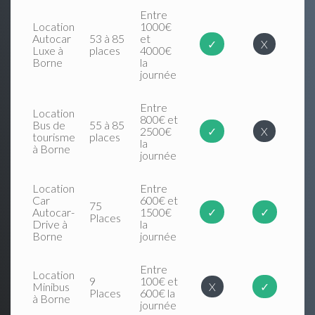
Entre
Location
1000€
Autocar
53 à 85
et
✓
X
Luxe à
places
4000€
Borne
la
journée
Entre
Location
800€ et
Bus de
55 à 85
2500€
✓
X
tourisme
places
la
à Borne
journée
Location
Entre
Car
600€ et
75
Autocar-
1500€
✓
✓
Places
Drive à
la
Borne
journée
Entre
Location
9
100€ et
Minibus
X
✓
Places
600€ la
à Borne
journée