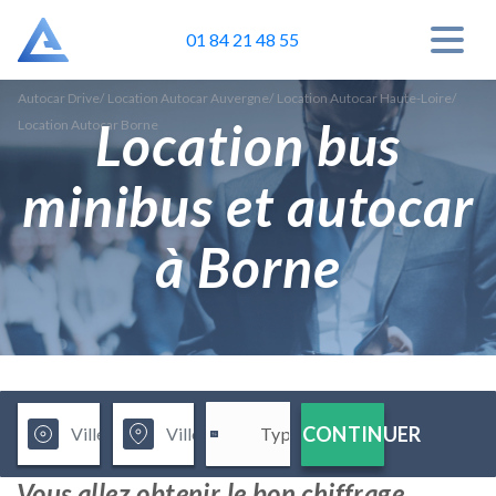
01 84 21 48 55
Autocar Drive
/
Location Autocar Auvergne
/
Location Autocar Haute-Loire
/
Location bus
Location Autocar Borne
minibus et autocar
à Borne
CONTINUER
Vous allez obtenir le bon chiffrage