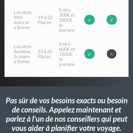
Entre
Location
500€ et
Mini
19 à 22
1800€
✓
✓
autocar
Places
la
à Borne
journée
Entre
Location
600€ et
Autobus
53 à 65
1500€
✓
X
Scolaire
Places
la
à Borne
journée
Pas sûr de vos besoins exacts ou besoin
de conseils. Appelez maintenant et
parlez à l'un de nos conseillers qui peut
vous aider à planifier votre voyage.