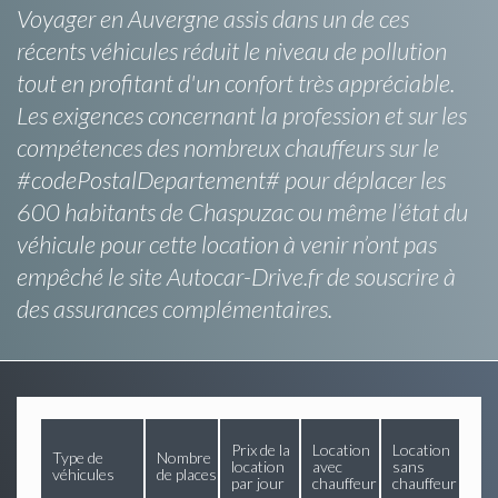
Voyager en Auvergne assis dans un de ces
récents véhicules réduit le niveau de pollution
tout en profitant d'un confort très appréciable.
Les exigences concernant la profession et sur les
compétences des nombreux chauffeurs sur le
#codePostalDepartement# pour déplacer les
600 habitants de Chaspuzac ou même l’état du
véhicule pour cette location à venir n’ont pas
empêché le site Autocar-Drive.fr de souscrire à
des assurances complémentaires.
Prix de la
Location
Location
Type de
Nombre
location
avec
sans
véhicules
de places
par jour
chauffeur
chauffeur