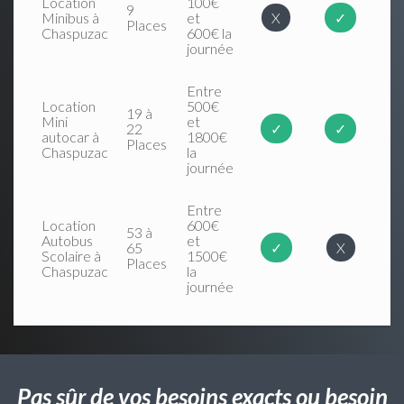
Location
100€
9
Minibus à
et
X
✓
Places
Chaspuzac
600€ la
journée
Entre
Location
500€
19 à
Mini
et
22
✓
✓
autocar à
1800€
Places
Chaspuzac
la
journée
Entre
Location
600€
53 à
Autobus
et
65
✓
X
Scolaire à
1500€
Places
Chaspuzac
la
journée
Pas sûr de vos besoins exacts ou besoin