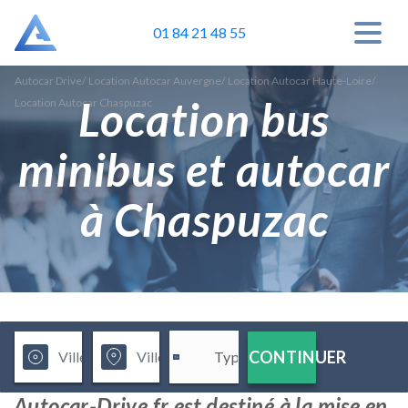
01 84 21 48 55
Autocar Drive
/
Location Autocar Auvergne
/
Location Autocar Haute-Loire
/
Location bus
Location Autocar Chaspuzac
minibus et autocar
à Chaspuzac
CONTINUER
Autocar-Drive.fr est destiné à la mise en