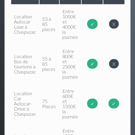
Entre
Location
1000€
53 à
Autocar
et
85
✓
X
Luxe à
4000€
places
Chaspuzac
la
journée
Entre
Location
800€
55 à
Bus de
et
85
✓
X
tourisme à
2500€
places
Chaspuzac
la
journée
Entre
Location
600€
Car
75
et
Autocar-
✓
✓
Places
1500€
Drive à
la
Chaspuzac
journée
Entre