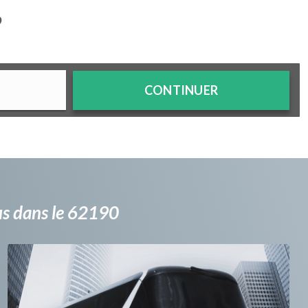
?
CONTINUER
bus dans le 62190