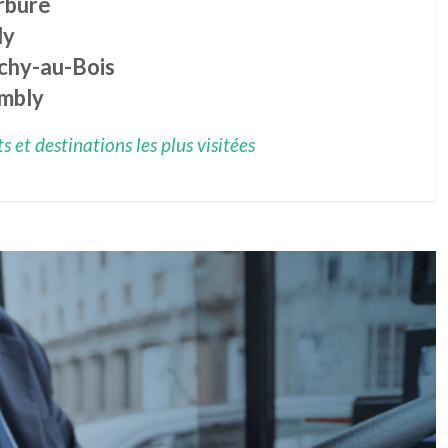
rbure
ly
chy-au-Bois
mbly
 et destinations les plus visitées