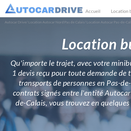
Accueil
Location 
Autocar Drive
/
Location Autocar Nord Pas de Calais
/
Location Autocar Pas-de-Cal
Location b
Qu'importe le trajet, avec votre minibu
1 devis reçu pour toute demande de tr
transports de personnes en Pas-de-Ca
contrats signés entre l'entité Autoca
de-Calais, vous trouvez en quelques 