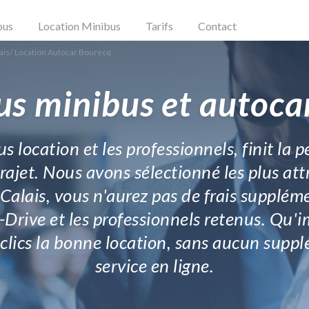
bus
Location Minibus
Tarifs
Contact
ais
/
Location Autocar Bourecq
us minibus et autoca
s location et les professionnels, finit la p
ajet. Nous avons sélectionné les plus at
lais, vous n'aurez pas de frais supplémen
r-Drive et les professionnels retenus. Qu
clics la bonne location, sans aucun supplé
service en ligne.