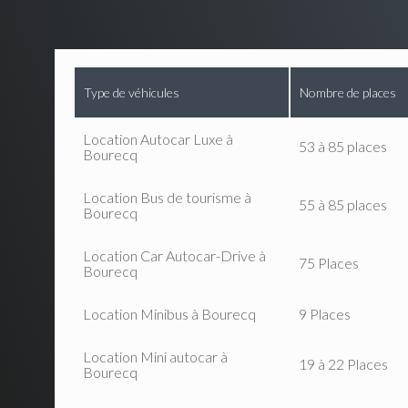
Type de véhicules
Nombre de places
Location Autocar Luxe à
53 à 85 places
Bourecq
Location Bus de tourisme à
55 à 85 places
Bourecq
Location Car Autocar-Drive à
75 Places
Bourecq
Location Minibus à Bourecq
9 Places
Location Mini autocar à
19 à 22 Places
Bourecq