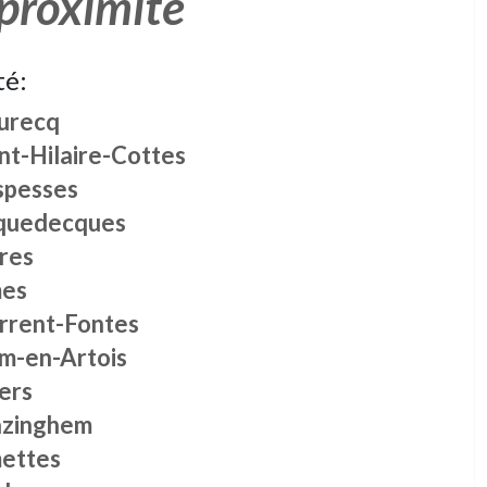
 proximité
té:
urecq
nt-Hilaire-Cottes
spesses
quedecques
res
es
rrent-Fontes
m-en-Artois
lers
zinghem
ettes