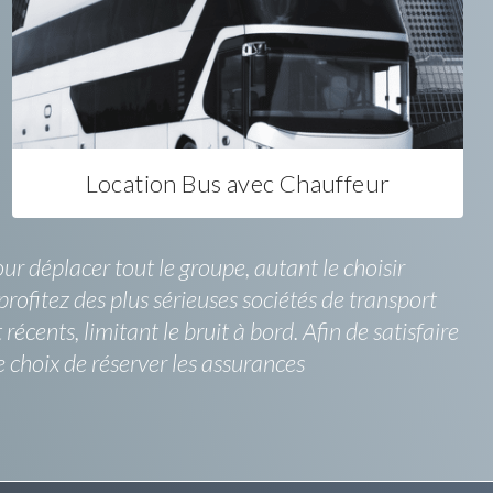
Location Bus avec Chauffeur
ur déplacer tout le groupe, autant le choisir
rofitez des plus sérieuses sociétés de transport
écents, limitant le bruit à bord. Afin de satisfaire
e choix de réserver les assurances