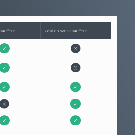
hauffeur
Location sans chauffeur
✓
X
✓
X
✓
✓
X
✓
✓
✓