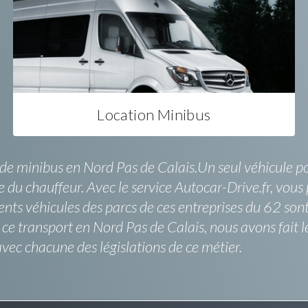
Location Minibus
 de minibus en Nord Pas de Calais.Un seul véhicule po
u chauffeur. Avec le service Autocar-Drive.fr, vous p
nts véhicules des parcs de ces entreprises du 62 sont r
ce transport en Nord Pas de Calais, nous avons fait l
ec chacune des législations de ce métier.