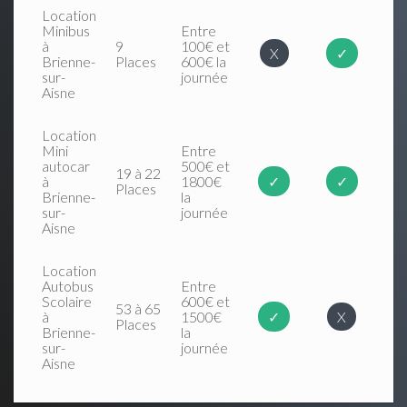
Location
Minibus
Entre
à
9
100€ et
X
✓
Brienne-
Places
600€ la
sur-
journée
Aisne
Location
Mini
Entre
autocar
500€ et
19 à 22
à
1800€
✓
✓
Places
Brienne-
la
sur-
journée
Aisne
Location
Autobus
Entre
Scolaire
600€ et
53 à 65
à
1500€
✓
X
Places
Brienne-
la
sur-
journée
Aisne