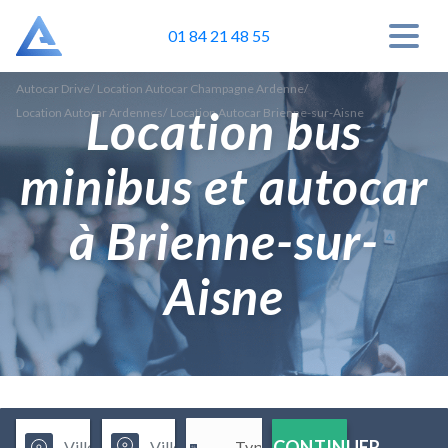
01 84 21 48 55
Autocar Drive
/
Location Autocar Champagne Ardenne
/
Location bus
Location Autocar Ardennes
/
Location Autocar Brienne-sur-Aisne
minibus et autocar
à Brienne-sur-
Aisne
CONTINUER