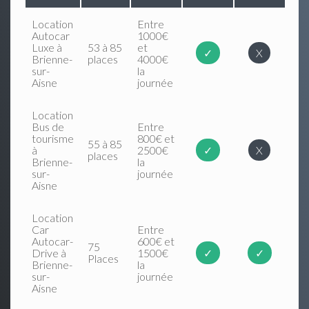
Location
Entre
Autocar
1000€
Luxe à
53 à 85
et
✓
X
Brienne-
places
4000€
sur-
la
Aisne
journée
Location
Bus de
Entre
tourisme
800€ et
55 à 85
à
2500€
✓
X
places
Brienne-
la
sur-
journée
Aisne
Location
Car
Entre
Autocar-
600€ et
75
Drive à
1500€
✓
✓
Places
Brienne-
la
sur-
journée
Aisne