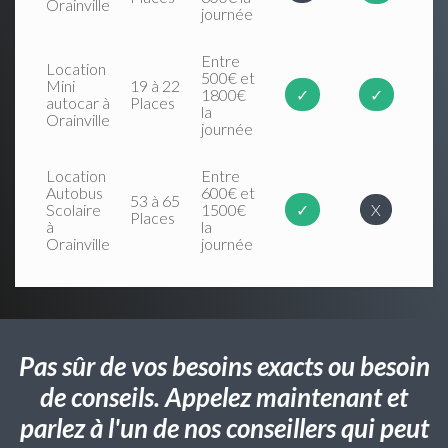
Orainville
journée
Entre
Location
500€ et
Mini
19 à 22
1800€
✓
✓
autocar à
Places
la
Orainville
journée
Location
Entre
Autobus
600€ et
53 à 65
Scolaire
1500€
✓
X
Places
à
la
Orainville
journée
Pas sûr de vos besoins exacts ou besoin
de conseils. Appelez maintenant et
parlez à l'un de nos conseillers qui peut