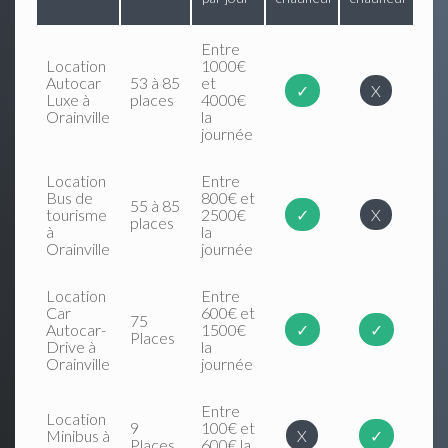
Entre
Location
1000€
Autocar
53 à 85
et
✓
X
Luxe à
places
4000€
Orainville
la
journée
Location
Entre
Bus de
800€ et
55 à 85
tourisme
2500€
✓
X
places
à
la
Orainville
journée
Location
Entre
Car
600€ et
75
Autocar-
1500€
✓
✓
Places
Drive à
la
Orainville
journée
Entre
Location
9
100€ et
Minibus à
X
✓
Places
600€ la