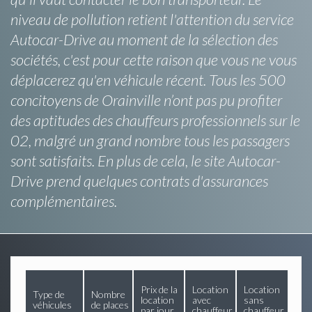
niveau de pollution retient l'attention du service
Autocar-Drive au moment de la sélection des
sociétés, c'est pour cette raison que vous ne vous
déplacerez qu'en véhicule récent. Tous les 500
concitoyens de Orainville n’ont pas pu profiter
des aptitudes des chauffeurs professionnels sur le
02, malgré un grand nombre tous les passagers
sont satisfaits. En plus de cela, le site Autocar-
Drive prend quelques contrats d'assurances
complémentaires.
Prix de la
Location
Location
Type de
Nombre
location
avec
sans
véhicules
de places
par jour
chauffeur
chauffeur