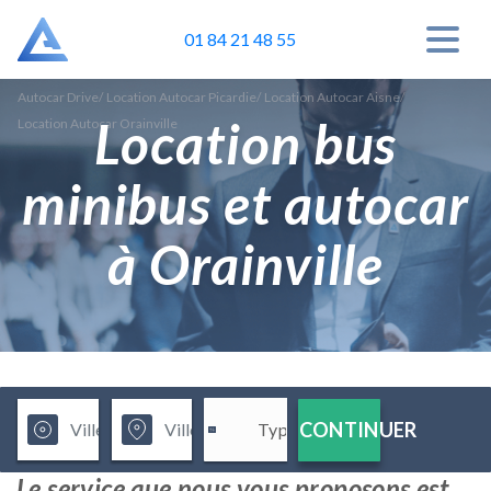
01 84 21 48 55
Autocar Drive
/
Location Autocar Picardie
/
Location Autocar Aisne
/
Location bus
Location Autocar Orainville
minibus et autocar
à Orainville
CONTINUER
Le service que nous vous proposons est