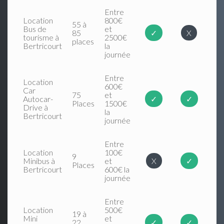
Entre
Location
800€
55 à
Bus de
et
85
✓
X
tourisme à
2500€
places
Bertricourt
la
journée
Entre
Location
600€
Car
75
et
Autocar-
✓
✓
Places
1500€
Drive à
la
Bertricourt
journée
Entre
Location
100€
9
Minibus à
et
X
✓
Places
Bertricourt
600€ la
journée
Entre
Location
500€
19 à
Mini
et
22
✓
✓