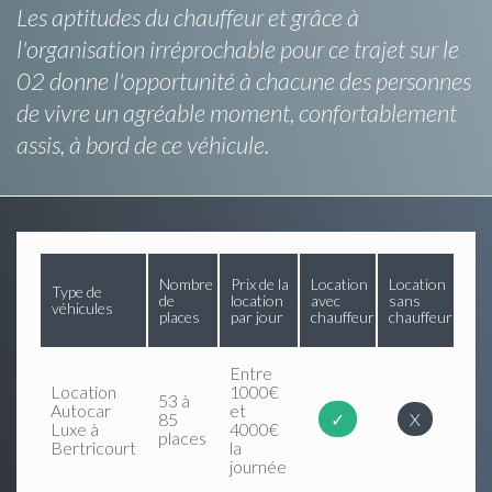
Les aptitudes du chauffeur et grâce à
l'organisation irréprochable pour ce trajet sur le
02 donne l'opportunité à chacune des personnes
de vivre un agréable moment, confortablement
assis, à bord de ce véhicule.
Nombre
Prix de la
Location
Location
Type de
de
location
avec
sans
véhicules
places
par jour
chauffeur
chauffeur
Entre
Location
1000€
53 à
Autocar
et
85
✓
X
Luxe à
4000€
places
Bertricourt
la
journée