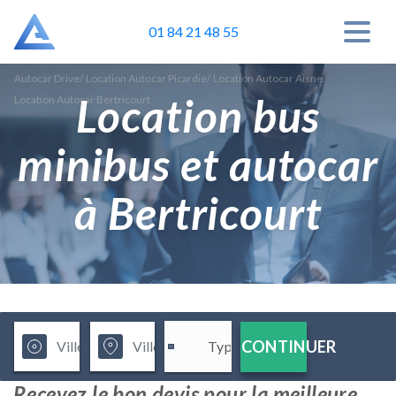
01 84 21 48 55
Autocar Drive
/
Location Autocar Picardie
/
Location Autocar Aisne
/
Location bus
Location Autocar Bertricourt
minibus et autocar
à Bertricourt
CONTINUER
Recevez le bon devis pour la meilleure