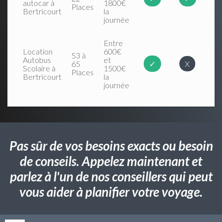
autocar à
1800€
Places
Bertricourt
la
journée
Entre
Location
600€
53 à
Autobus
et
65
✓
X
Scolaire à
1500€
Places
Bertricourt
la
journée
Pas sûr de vos besoins exacts ou besoin
de conseils. Appelez maintenant et
parlez à l'un de nos conseillers qui peut
vous aider à planifier votre voyage.