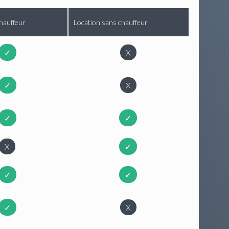
hauffeur
Location sans chauffeur
✓
X
✓
X
✓
✓
X
✓
✓
✓
✓
X