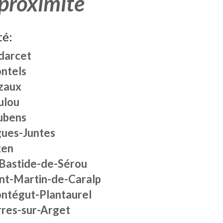
 proximité
té:
darcet
ntels
zaux
ulou
ubens
gues-Juntes
zen
 Bastide-de-Sérou
int-Martin-de-Caralp
ntégut-Plantaurel
rres-sur-Arget