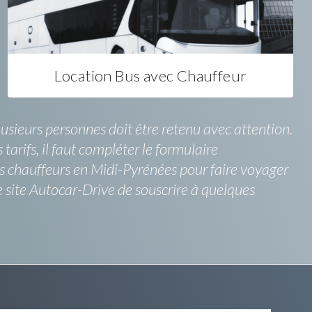
Location Bus avec Chauffeur
lusieurs personnes doit être retenu avec attention.
tarifs, il faut compléter le formulaire
ts chauffeurs en Midi-Pyrénées pour faire voyager
 site Autocar-Drive de souscrire à quelques