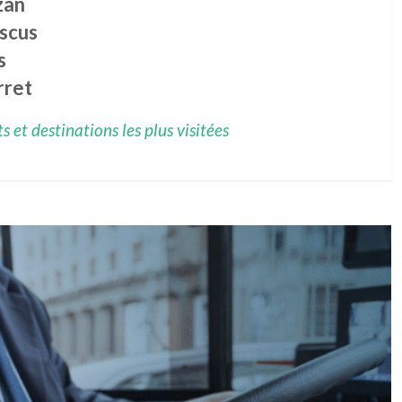
zan
scus
s
rret
 et destinations les plus visitées