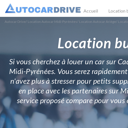
Accueil
Location 
Autocar Drive
/
Location Autocar Midi-Pyrénées
/
Location Autocar Ariège
/
Locati
Location bu
Si vous cherchez à louer un car sur Ca
Midi-Pyrénées. Vous serez rapidement m
n'avez plus à stresser pour petits su
en place avec les partenaires sur 
service proposé compare pour vous et