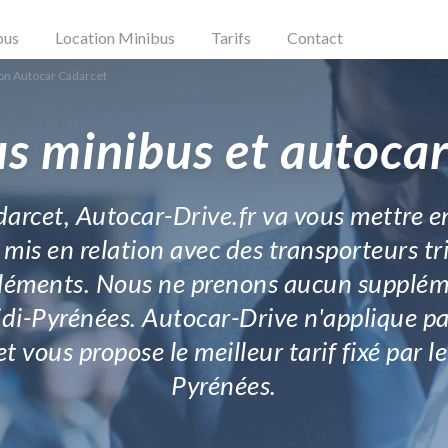
bus
Location Minibus
Tarifs
Contact
on Autocar Cadarcet
s minibus et autoca
darcet, Autocar-Drive.fr va vous mettre en
is en relation avec des transporteurs tri
ppléments. Nous ne prenons aucun suppléme
Midi-Pyrénées. Autocar-Drive n'applique p
 vous propose le meilleur tarif fixé par l
Pyrénées.