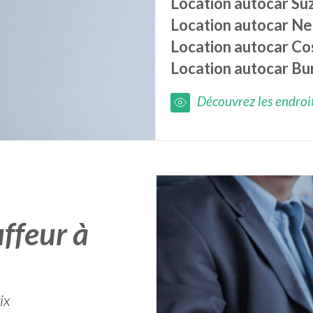
Location autocar
Su
Location autocar
Ne
Location autocar
Co
Location autocar
Bu
Découvrez les endroits
ffeur à
ix