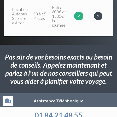
Entre
Location
600€ et
Autobus
53 à 65
1500€
✓
X
Scolaire
Places
la
à Alzen
journée
Pas sûr de vos besoins exacts ou besoin
de conseils. Appelez maintenant et
parlez à l'un de nos conseillers qui peut
vous aider à planifier votre voyage.
Assistance Téléphonique
01 84 21 48 55