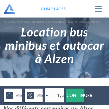
01 84 21 48 55
Autocar Drive
/
Location Autocar Midi-Pyrénées
/
Location Autocar Ariège
/
Location bus
Location Autocar Alzen
minibus et autocar
à Alzen
CONTINUER
Nos différents partenaires sur Alzen