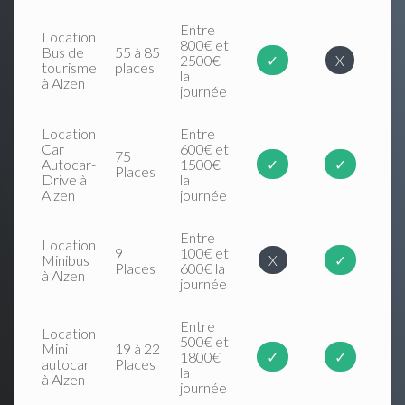
Entre
Location
800€ et
Bus de
55 à 85
2500€
✓
X
tourisme
places
la
à Alzen
journée
Location
Entre
Car
600€ et
75
Autocar-
1500€
✓
✓
Places
Drive à
la
Alzen
journée
Entre
Location
9
100€ et
Minibus
X
✓
Places
600€ la
à Alzen
journée
Entre
Location
500€ et
Mini
19 à 22
1800€
✓
✓
autocar
Places
la
à Alzen
journée