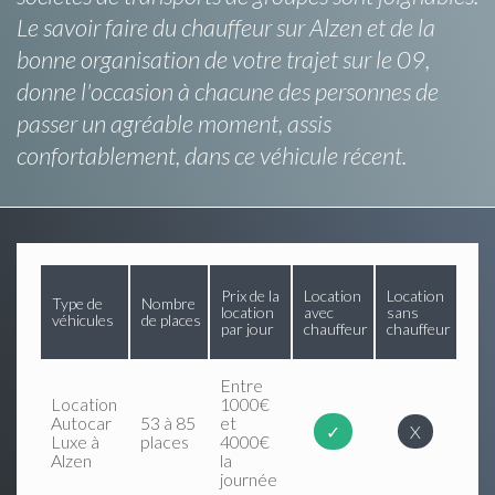
Le savoir faire du chauffeur sur Alzen et de la
bonne organisation de votre trajet sur le 09,
donne l'occasion à chacune des personnes de
passer un agréable moment, assis
confortablement, dans ce véhicule récent.
Prix de la
Location
Location
Type de
Nombre
location
avec
sans
véhicules
de places
par jour
chauffeur
chauffeur
Entre
Location
1000€
Autocar
53 à 85
et
✓
X
Luxe à
places
4000€
Alzen
la
journée