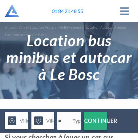
01 84 21 48 55
Autocar Drive
/
Location Autocar Midi-Pyrénées
/
Location Autocar Ariège
/
Location bus
Location Autocar Le Bosc
minibus et autocar
à Le Bosc
CONTINUER
Si vous cherchez à louer un car sur