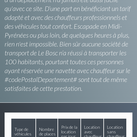
qu'avec ce site. D’une part en bénéficiant un tarif
adapté et avec des chauffeurs professionnels et
des véhicules tout confort. Escapade en Midi-
Pyrénées ou plus loin, de quelques heures à plus,
rien n'est impossible. Bien sûr aucune société de
transport de Le Bosc n’a réussi à transporter les
100 habitants, pourtant toutes ces personnes
ayant réservée une navette avec chauffeur sur le
#codePostalDepartement# sont tout de même
satisfaites de cette prestation.
Prix de la
Location
Location
Type de
Nombre
location
avec
sans
véhicules
de places
par jour
chauffeur
chauffeur