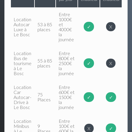
Entre
Location
1000€
Autocar
53 à 85
et
✓
X
Luxe à
places
4000€
Le Bosc
la
journée
Location
Entre
Bus de
800€ et
55 à 85
tourisme
2500€
✓
X
places
à Le
la
Bosc
journée
Location
Entre
Car
600€ et
75
Autocar-
1500€
✓
✓
Places
Drive à
la
Le Bosc
journée
Location
Entre
Minibus
9
100€ et
X
✓
à Le
Places
600€ la