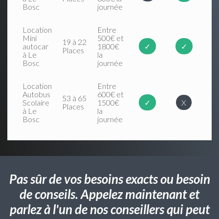
Bosc
journée
Location
Entre
Mini
500€ et
19 à 22
autocar
1800€
✓
✓
Places
à Le
la
Bosc
journée
Location
Entre
Autobus
600€ et
53 à 65
Scolaire
1500€
✓
X
Places
à Le
la
Bosc
journée
Pas sûr de vos besoins exacts ou besoin
de conseils. Appelez maintenant et
parlez à l'un de nos conseillers qui peut