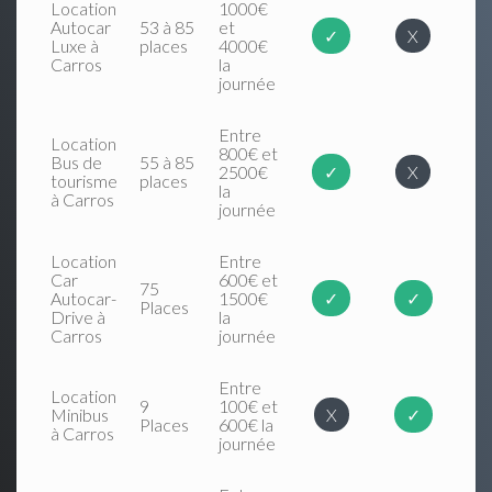
Location
1000€
Autocar
53 à 85
et
✓
X
Luxe à
places
4000€
Carros
la
journée
Entre
Location
800€ et
Bus de
55 à 85
2500€
✓
X
tourisme
places
la
à Carros
journée
Location
Entre
Car
600€ et
75
Autocar-
1500€
✓
✓
Places
Drive à
la
Carros
journée
Entre
Location
9
100€ et
Minibus
X
✓
Places
600€ la
à Carros
journée