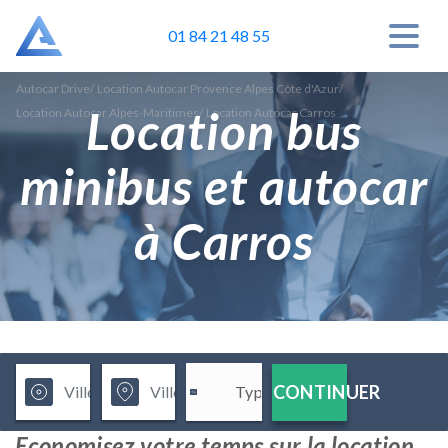
01 84 21 48 55
Autocar Drive
/
Location Autocar Provence Alpes Côte d'Azur
/
Location bus
Location Autocar Alpes-Maritimes
/
Location Autocar Carros
minibus et autocar
à Carros
CONTINUER
Economisez votre temps sur la location