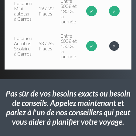
Entre
Location
500€ et
Mini
19 à 22
1800€
✓
✓
autocar
Places
la
à Carros
journée
Entre
Location
600€ et
Autobus
53 à 65
1500€
✓
X
Scolaire
Places
la
à Carros
journée
Pas sûr de vos besoins exacts ou besoin
de conseils. Appelez maintenant et
parlez à l'un de nos conseillers qui peut
vous aider à planifier votre voyage.