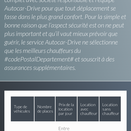
Autocar-Drive pour que tout déplacement se
fasse dans le plus grand confort. Pour la simple et
bonne raison que l’aspect sécurité est on ne peut
plus important et qu’il vaut mieux prévoir que
guérir, le service Autocar-Drive ne sélectionne
que les meilleurs chauffeurs du
#codePostalDepartement# et souscrit à des
assurances supplémentaires.
Prix de la
Location
Location
Type de
Nombre
location
avec
sans
véhicules
de places
par jour
chauffeur
chauffeur
Entre