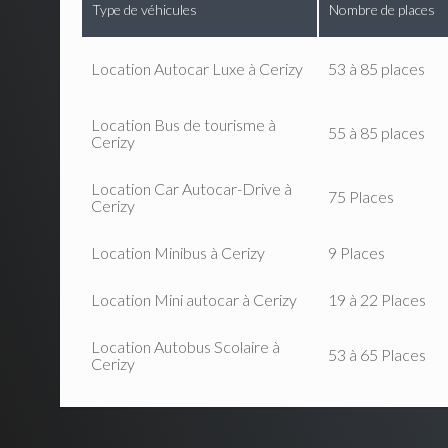
Type de véhicules
Nombre de places
Location Autocar Luxe à Cerizy
53 à 85 places
Location Bus de tourisme à
55 à 85 places
Cerizy
Location Car Autocar-Drive à
75 Places
Cerizy
Location Minibus à Cerizy
9 Places
Location Mini autocar à Cerizy
19 à 22 Places
Location Autobus Scolaire à
53 à 65 Places
Cerizy