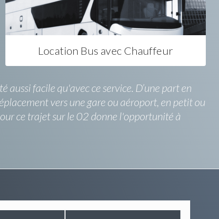
Location Bus avec Chauffeur
é aussi facile qu'avec ce service. D’une part en
Déplacement vers une gare ou aéroport, en petit ou
pour ce trajet sur le 02 donne l'opportunité à