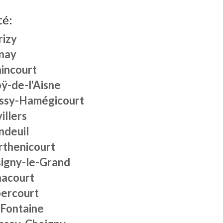
té:
rizy
nay
aincourt
ÿ-de-l'Aisne
issy-Hamégicourt
illers
ndeuil
rthenicourt
signy-le-Grand
nacourt
bercourt
-Fontaine