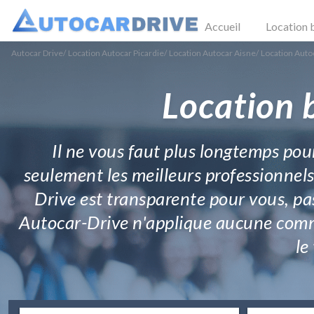
Accueil
Location 
Autocar Drive
/
Location Autocar Picardie
/
Location Autocar Aisne
/
Location Auto
Location 
Il ne vous faut plus longtemps pour
seulement les meilleurs professionnels
Drive est transparente pour vous, pas
Autocar-Drive n'applique aucune commis
le