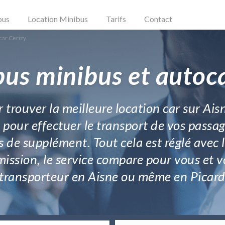
bus
Location Minibus
Tarifs
Contact
car Cerizy
bus minibus et autoca
 trouver la meilleure location car sur Ais
 pour effectuer le transport de vos passag
 de supplément. Tout cela est réglé avec 
sion, le service compare pour vous et vou
 transporteur en Aisne ou même en Picard