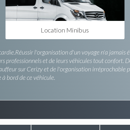
Location Minibus
ardie.Réussir l'organisation d'un voyage n'a jamais ét
rs professionnels et de leurs véhicules tout confort. 
auffeur sur Cerizy et de l'organisation irréprochable 
 à bord de ce véhicule.