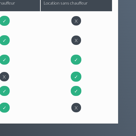
hauffeur
Location sans chauffeur
✓
X
✓
X
✓
✓
X
✓
✓
✓
✓
X