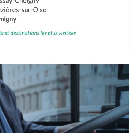
issay-Choigny
zières-sur-Oise
migny
 et destinations les plus visitées