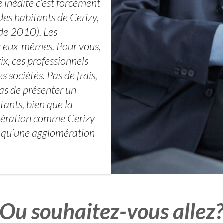
e inédite c’est forcément
 des habitants de Cerizy,
de 2010). Les
ix eux-mêmes. Pour vous,
rix, ces professionnels
 sociétés. Pas de frais,
pas de présenter un
tants, bien que la
omération comme Cerizy
² qu’une agglomération
Ou souhaitez-vous allez