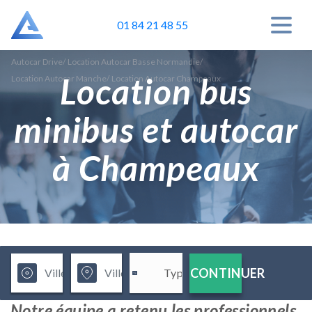
01 84 21 48 55
Autocar Drive
/
Location Autocar Basse Normandie
/
Location bus
Location Autocar Manche
/
Location Autocar Champeaux
minibus et autocar
à Champeaux
CONTINUER
Notre équipe a retenu les professionnels