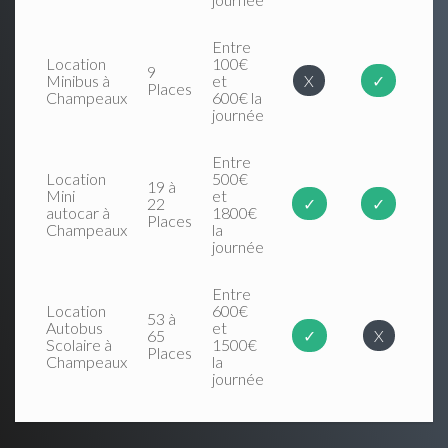
Entre
Location
100€
9
Minibus à
et
X
✓
Places
Champeaux
600€ la
journée
Entre
Location
500€
19 à
Mini
et
22
✓
✓
autocar à
1800€
Places
Champeaux
la
journée
Entre
Location
600€
53 à
Autobus
et
65
✓
X
Scolaire à
1500€
Places
Champeaux
la
journée