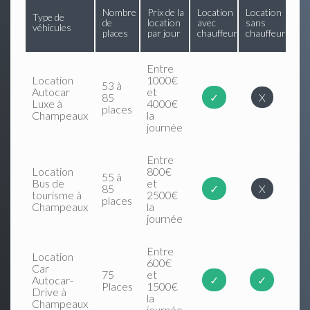
Nombre
Prix de la
Location
Location
Type de
de
location
avec
sans
véhicules
places
par jour
chauffeur
chauffeur
Entre
Location
1000€
53 à
Autocar
et
85
✓
X
Luxe à
4000€
places
Champeaux
la
journée
Entre
Location
800€
55 à
Bus de
et
85
✓
X
tourisme à
2500€
places
Champeaux
la
journée
Entre
Location
600€
Car
75
et
Autocar-
✓
✓
Places
1500€
Drive à
la
Champeaux
journée