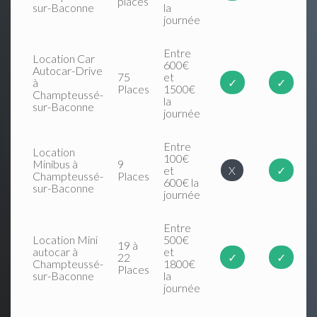
places
sur-Baconne
la
journée
Entre
Location Car
600€
Autocar-Drive
75
et
à
✓
✓
Places
1500€
Champteussé-
la
sur-Baconne
journée
Entre
Location
100€
Minibus à
9
et
X
✓
Champteussé-
Places
600€ la
sur-Baconne
journée
Entre
Location Mini
500€
19 à
autocar à
et
22
✓
✓
Champteussé-
1800€
Places
sur-Baconne
la
journée