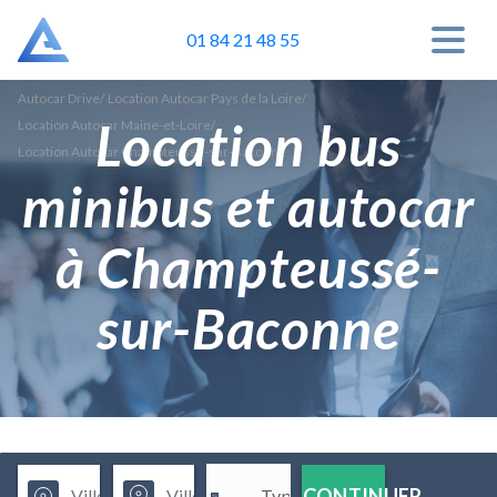
01 84 21 48 55
Autocar Drive
/
Location Autocar Pays de la Loire
/
Location bus
Location Autocar Maine-et-Loire
/
Location Autocar Champteussé-sur-Baconne
minibus et autocar
à Champteussé-
sur-Baconne
CONTINUER