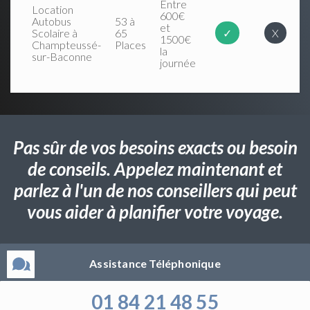
Entre
Location
600€
Autobus
53 à
et
Scolaire à
65
✓
X
1500€
Champteussé-
Places
la
sur-Baconne
journée
Pas sûr de vos besoins exacts ou besoin
de conseils. Appelez maintenant et
parlez à l'un de nos conseillers qui peut
vous aider à planifier votre voyage.
Assistance Téléphonique
01 84 21 48 55