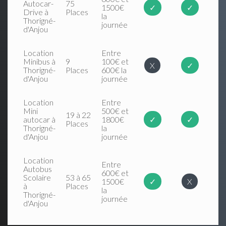
Autocar-
75
1500€
✓
✓
Drive à
Places
la
Thorigné-
journée
d'Anjou
Location
Entre
Minibus à
9
100€ et
X
✓
Thorigné-
Places
600€ la
d'Anjou
journée
Location
Entre
Mini
500€ et
19 à 22
autocar à
1800€
✓
✓
Places
Thorigné-
la
d'Anjou
journée
Location
Entre
Autobus
600€ et
Scolaire
53 à 65
1500€
✓
X
à
Places
la
Thorigné-
journée
d'Anjou