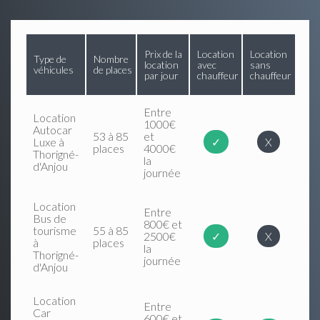
Prix de la
Location
Location
Type de
Nombre
location
avec
sans
véhicules
de places
par jour
chauffeur
chauffeur
Entre
Location
1000€
Autocar
53 à 85
et
Luxe à
✓
X
places
4000€
Thorigné-
la
d'Anjou
journée
Location
Entre
Bus de
800€ et
tourisme
55 à 85
2500€
✓
X
à
places
la
Thorigné-
journée
d'Anjou
Location
Entre
Car
600€ et