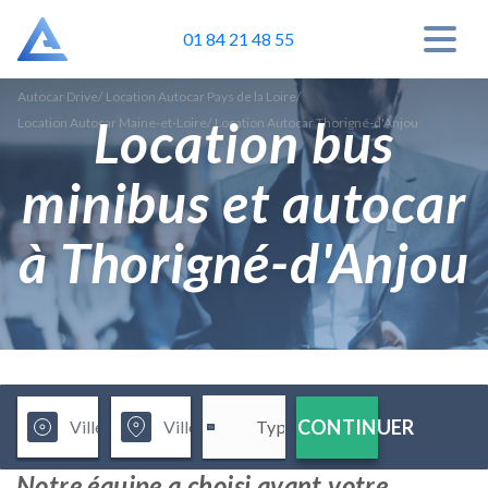
01 84 21 48 55
Autocar Drive
/
Location Autocar Pays de la Loire
/
Location bus
Location Autocar Maine-et-Loire
/
Location Autocar Thorigné-d'Anjou
minibus et autocar
à Thorigné-d'Anjou
CONTINUER
Notre équipe a choisi avant votre