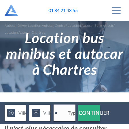
01 84 21 48 55
Autocar Drive
/
Location Autocar Centre
/
Location Autocar Eure-et-Loir
/
Location bus
Location Autocar Chartres
minibus et autocar
à Chartres
CONTINUER
Il n'est plus nécessaire de consulter