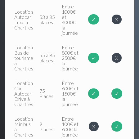
Entre
Location
1000€
Autocar
53 à 85
et
✓
X
Luxe à
places
4000€
Chartres
la
journée
Location
Entre
Bus de
800€ et
55 à 85
tourisme
2500€
✓
X
places
à
la
Chartres
journée
Location
Entre
Car
600€ et
75
Autocar-
1500€
✓
✓
Places
Drive à
la
Chartres
journée
Location
Entre
Minibus
9
100€ et
X
✓
à
Places
600€ la
Chartres
journée