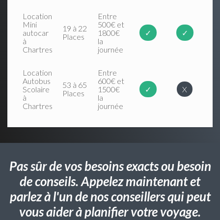
Location
Entre
Mini
500€ et
19 à 22
autocar
1800€
✓
✓
Places
à
la
Chartres
journée
Location
Entre
Autobus
600€ et
53 à 65
Scolaire
1500€
✓
X
Places
à
la
Chartres
journée
Pas sûr de vos besoins exacts ou besoin
de conseils. Appelez maintenant et
parlez à l'un de nos conseillers qui peut
vous aider à planifier votre voyage.