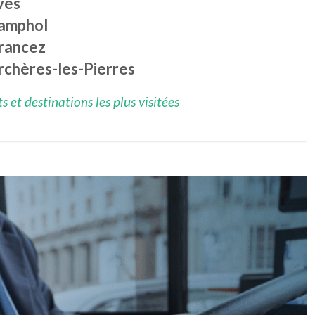
ves
amphol
rancez
rchères-les-Pierres
 et destinations les plus visitées