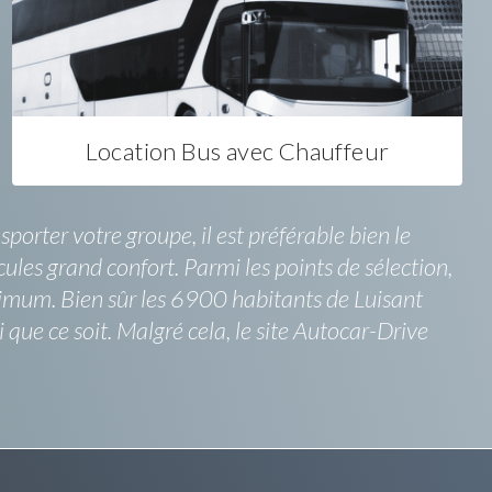
Location Bus avec Chauffeur
porter votre groupe, il est préférable bien le
icules grand confort. Parmi les points de sélection,
nimum. Bien sûr les 6900 habitants de Luisant
 que ce soit. Malgré cela, le site Autocar-Drive