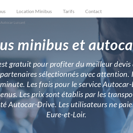
bus
Location Minibus
Tarifs
Contact
 Autocar Luisant
us minibus et autoca
st gratuit pour profiter du meilleur devi
partenaires sélectionnés avec attention. I
 minute. Les frais pour le service Autocar-
enus. Les prix sont établis par les transpor
ité Autocar-Drive. Les utilisateurs ne paie
Eure-et-Loir.