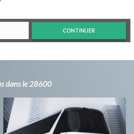
?
CONTINUER
bus dans le 28600