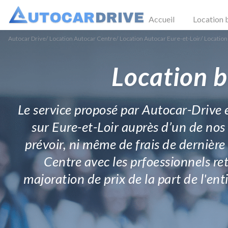
Accueil
Location 
Autocar Drive
/
Location Autocar Centre
/
Location Autocar Eure-et-Loir
/
Location
Location b
Le service proposé par Autocar-Drive e
sur Eure-et-Loir auprès d’un de nos 
prévoir, ni même de frais de dernière
Centre avec les prfoessionnels ret
majoration de prix de la part de l'ent