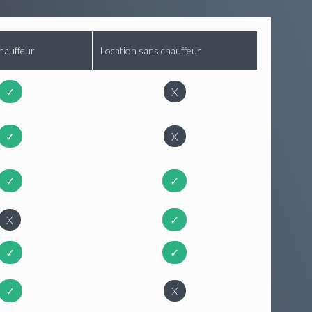
hauffeur
Location sans chauffeur
✓
X
✓
X
✓
✓
X
✓
✓
✓
✓
X