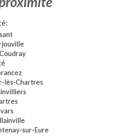
 proximité
té:
sant
jouville
 Coudray
cé
rancez
r-lès-Chartres
nvilliers
artres
ivars
lainville
ntenay-sur-Eure