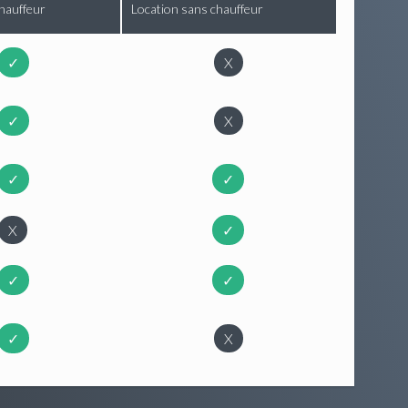
hauffeur
Location sans chauffeur
✓
X
✓
X
✓
✓
X
✓
✓
✓
✓
X