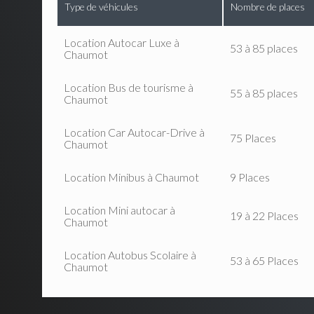
Type de véhicules
Nombre de places
Location Autocar Luxe à
53 à 85 places
Chaumot
Location Bus de tourisme à
55 à 85 places
Chaumot
Location Car Autocar-Drive à
75 Places
Chaumot
Location Minibus à Chaumot
9 Places
Location Mini autocar à
19 à 22 Places
Chaumot
Location Autobus Scolaire à
53 à 65 Places
Chaumot