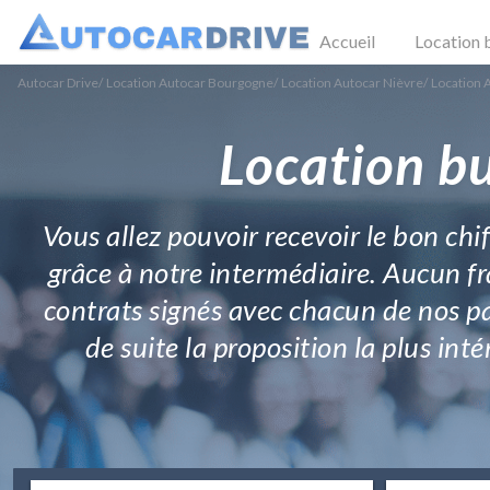
Accueil
Location 
Autocar Drive
/
Location Autocar Bourgogne
/
Location Autocar Nièvre
/
Location 
Location b
Vous allez pouvoir recevoir le bon c
grâce à notre intermédiaire. Aucun fra
contrats signés avec chacun de nos pa
de suite la proposition la plus in