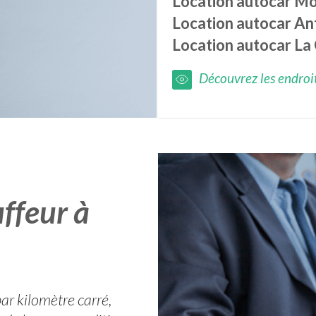
Location autocar
Mo
Location autocar
An
Location autocar
La 
Découvrez les endroits
ffeur à
r kilomètre carré,