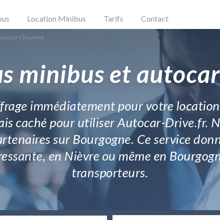
bus
Location Minibus
Tarifs
Contact
Autocar Chaumot
us minibus et autoca
hiffrage immédiatement pour votre locati
is caché pour utiliser Autocar-Drive.fr. No
rtenaires sur Bourgogne. Ce service donne
téressante, en Nièvre ou même en Bourgogn
transporteurs.