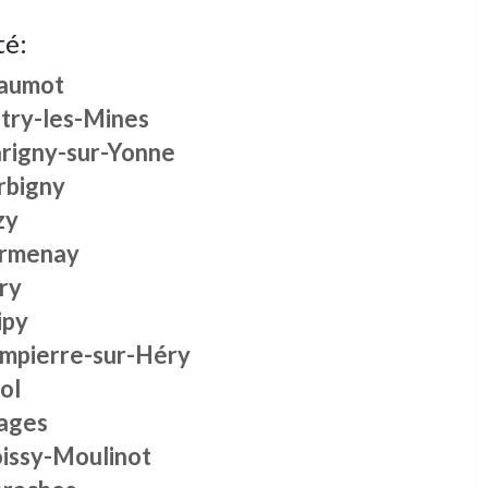
té:
aumot
itry-les-Mines
rigny-sur-Yonne
rbigny
zy
rmenay
ry
ipy
mpierre-sur-Héry
ol
ages
issy-Moulinot