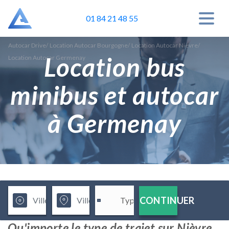
01 84 21 48 55
Autocar Drive
/
Location Autocar Bourgogne
/
Location Autocar Nièvre
/
Location bus
Location Autocar Germenay
minibus et autocar
à Germenay
CONTINUER
Qu'importe le type de trajet sur Nièvre