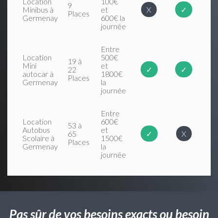
Location
100€
9
Minibus à
et
X
✓
Places
Germenay
600€ la
journée
Entre
Location
500€
19 à
Mini
et
22
✓
✓
autocar à
1800€
Places
Germenay
la
journée
Entre
Location
600€
53 à
Autobus
et
65
✓
X
Scolaire à
1500€
Places
Germenay
la
journée
Pas sûr de vos besoins exacts ou besoin