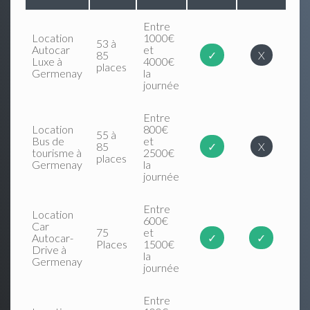
Entre
Location
1000€
53 à
Autocar
et
85
✓
X
Luxe à
4000€
places
Germenay
la
journée
Entre
Location
800€
55 à
Bus de
et
85
✓
X
tourisme à
2500€
places
Germenay
la
journée
Entre
Location
600€
Car
75
et
Autocar-
✓
✓
Places
1500€
Drive à
la
Germenay
journée
Entre