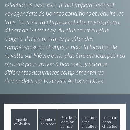
sélectionné avec soin. Il faut impérativement
voyager dans de bonnes conditions et réduire les
frais. Tous les trajets peuvent être envisagés au
départ de Germenay, du plus court au plus
éloigné. Il n'y a plus qu'à profiter des
compétences du chauffeur pour la location de
navette sur Nièvre et ne plus être anxieux pour sa
sécurité pour arriver à bon port, grâce aux
différentes assurances complémentaires
demandées par le service Autocar-Drive.
Prix de la
Location
Location
Type de
Nombre
location
avec
sans
véhicules
de places
par jour
chauffeur
chauffeur