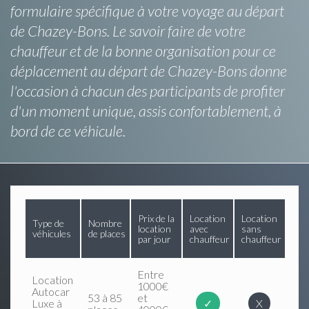
formulaire spécifique à votre voyage au départ
de Chazey-Bons. Le savoir faire de votre
chauffeur et de la bonne organisation pour ce
déplacement au départ de Chazey-Bons donne
l'occasion à chacun des participants de profiter
d'un moment unique, assis confortablement, à
bord de ce véhicule.
Prix de la
Location
Location
Type de
Nombre
location
avec
sans
véhicules
de places
par jour
chauffeur
chauffeur
Entre
Location
1000€
Autocar
53 à 85
et
Luxe à
✓
X