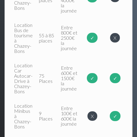
places
4000€
Chazey-
la
Bons
journée
Location
Entre
Bus de
800€ et
tourisme
55 à 85
2500€
✓
X
à
places
la
Chazey-
journée
Bons
Location
Entre
Car
600€ et
Autocar-
75
1500€
✓
✓
Drive à
Places
la
Chazey-
journée
Bons
Location
Entre
Minibus
9
100€ et
à
X
✓
Places
600€ la
Chazey-
journée
Bons