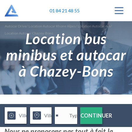
01 84 21 48 55
Autocar Drive
/
Location Autocar Rhone Alpes
/
Location Autocar Ain
/
Location bus
Location Autocar Chazey-Bons
minibus et autocar
à Chazey-Bons
CONTINUER
Nous ne proposons pas tout à fait la