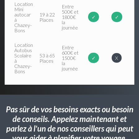
Location
Entre
Mini
500€ et
autocar
19 à 22
1800€
✓
✓
à
Places
la
Chazey-
journée
Bons
Location
Entre
Autobus
600€ et
Scolaire
53 à 65
1500€
✓
X
à
Places
la
Chazey-
journée
Bons
Pas sûr de vos besoins exacts ou besoin
de conseils. Appelez maintenant et
parlez à l'un de nos conseillers qui peut
vous aider à planifier votre voyage.