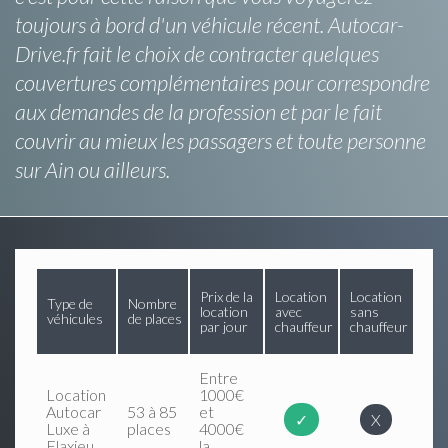
toujours à bord d'un véhicule récent. Autocar-
Drive.fr fait le choix de contracter quelques
couvertures complémentaires pour correspondre
aux demandes de la profession et par le fait
couvrir au mieux les passagers et toute personne
sur Ain ou ailleurs.
Prix de la
Location
Location
Type de
Nombre
location
avec
sans
véhicules
de places
par jour
chauffeur
chauffeur
Entre
Location
1000€
Autocar
53 à 85
et
✓
X
Luxe à
places
4000€
Flaxieu
la