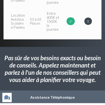
à Flaxieu
journée
Entre
Location
600€ et
Autobus
53 à 65
1500€
✓
X
Scolaire
Places
la
à Flaxieu
journée
Pas sûr de vos besoins exacts ou besoin
de conseils. Appelez maintenant et
parlez à l'un de nos conseillers qui peut
vous aider à planifier votre voyage.
Assistance Téléphonique