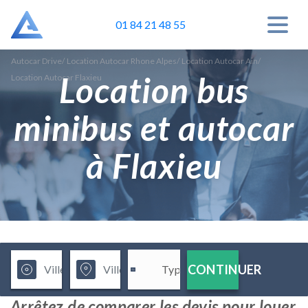
01 84 21 48 55
Autocar Drive
/
Location Autocar Rhone Alpes
/
Location Autocar Ain
/
Location bus
Location Autocar Flaxieu
minibus et autocar
à Flaxieu
CONTINUER
Arrêtez de comparer les devis pour louer