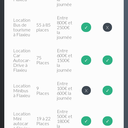
journée
Entre
Location
800€ et
Bus de
55 à 85
2500€
✓
X
tourisme
places
la
à Flaxieu
journée
Location
Entre
Car
600€ et
75
Autocar-
1500€
✓
✓
Places
Drive à
la
Flaxieu
journée
Entre
Location
9
100€ et
Minibus
X
✓
Places
600€ la
à Flaxieu
journée
Entre
Location
500€ et
Mini
19 à 22
1800€
✓
✓
autocar
Places
la