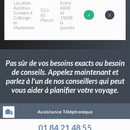
Location
Entre
Autobus
600€
53 à
Scolaire à
et
65
✓
X
Collonge-
1500€
Places
la-
la
Madeleine
journée
Pas sûr de vos besoins exacts ou besoin
de conseils. Appelez maintenant et
parlez à l'un de nos conseillers qui peut
vous aider à planifier votre voyage.
Assistance Téléphonique
01 84 21 48 55