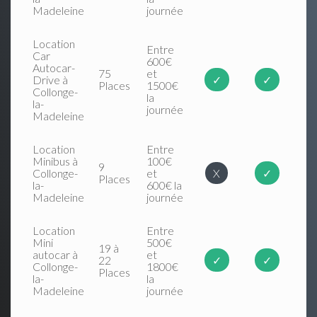
Madeleine
journée
Location
Entre
Car
600€
Autocar-
75
et
Drive à
✓
✓
Places
1500€
Collonge-
la
la-
journée
Madeleine
Location
Entre
Minibus à
100€
9
Collonge-
et
X
✓
Places
la-
600€ la
Madeleine
journée
Location
Entre
Mini
500€
19 à
autocar à
et
22
✓
✓
Collonge-
1800€
Places
la-
la
Madeleine
journée