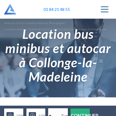
01 84 21 48 55
Autocar Drive
/
Location Autocar Bourgogne
/
Location bus
Location Autocar Saône-et-Loire
/
Location Autocar Collonge-la-Madeleine
minibus et autocar
à Collonge-la-
Madeleine
CONTINUER