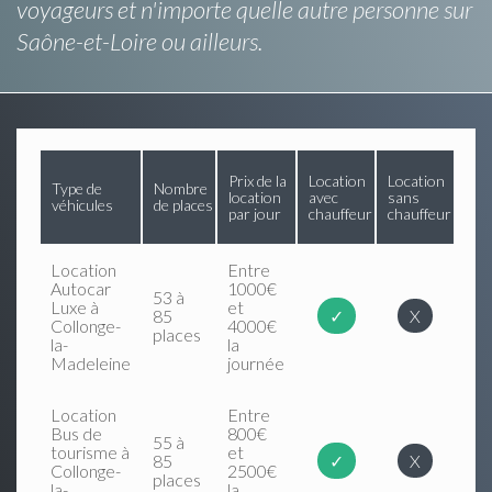
voyageurs et n'importe quelle autre personne sur
Saône-et-Loire ou ailleurs.
Prix de la
Location
Location
Type de
Nombre
location
avec
sans
véhicules
de places
par jour
chauffeur
chauffeur
Location
Entre
Autocar
1000€
53 à
Luxe à
et
85
✓
X
Collonge-
4000€
places
la-
la
Madeleine
journée
Location
Entre
Bus de
800€
55 à
tourisme à
et
85
✓
X
Collonge-
2500€
places
la-
la