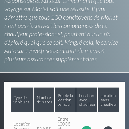
responsable et Autocar-Drive.fr afin que tout
voyage sur Morlet soit une réussite. Il faut
admettre que tous 100 concitoyens de Morlet
n’ont pas découvert les compétences de ce
chauffeur professionnel, pourtant aucun n’a
déploré quoi que ce soit. Malgré cela, le service
Autocar-Drive.fr souscrit tout de même à
plusieurs assurances supplémentaires.
Prix de la
Location
Location
Type de
Nombre
location
avec
sans
véhicules
de places
par jour
chauffeur
chauffeur
Entre
Location
1000€
Autocar
53 à 85
et