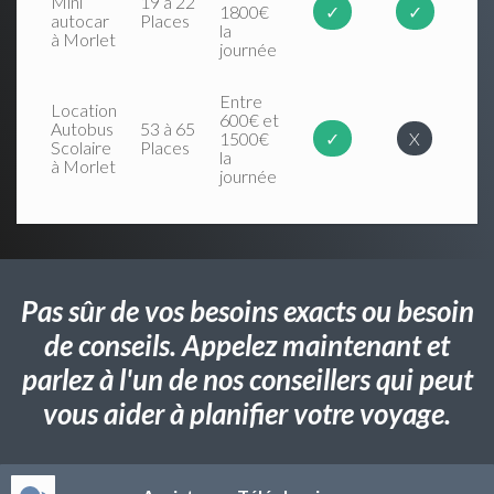
Mini
19 à 22
1800€
✓
✓
autocar
Places
la
à Morlet
journée
Entre
Location
600€ et
Autobus
53 à 65
1500€
✓
X
Scolaire
Places
la
à Morlet
journée
Pas sûr de vos besoins exacts ou besoin
de conseils. Appelez maintenant et
parlez à l'un de nos conseillers qui peut
vous aider à planifier votre voyage.