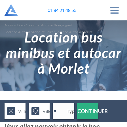
01 84 21 48 55
Autocar Drive
/
Location Autocar Bourgogne
/
Location bus
Location Autocar Saône-et-Loire
/
Location Autocar Morlet
minibus et autocar
à Morlet
CONTINUER
Vous allez pouvoir obtenir le bon