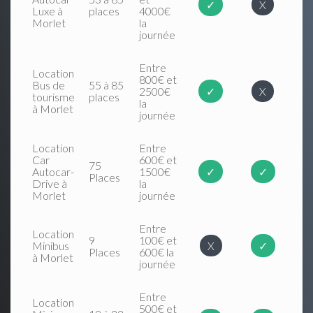
✓
X
Luxe à
places
4000€
Morlet
la
journée
Entre
Location
800€ et
Bus de
55 à 85
2500€
✓
X
tourisme
places
la
à Morlet
journée
Location
Entre
Car
600€ et
75
Autocar-
1500€
✓
✓
Places
Drive à
la
Morlet
journée
Entre
Location
9
100€ et
Minibus
X
✓
Places
600€ la
à Morlet
journée
Entre
Location
500€ et