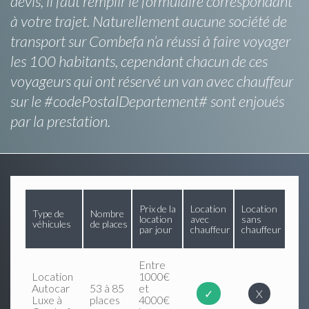
devis, il faut remplir le formulaire correspondant
à votre trajet. Naturellement aucune société de
transport sur Combefa n’a réussi à faire voyager
les 100 habitants, cependant chacun de ces
voyageurs qui ont réservé un van avec chauffeur
sur le #codePostalDepartement# sont enjoués
par la prestation.
Prix de la
Location
Location
Type de
Nombre
location
avec
sans
véhicules
de places
par jour
chauffeur
chauffeur
Entre
Location
1000€
Autocar
53 à 85
et
✓
X
Luxe à
places
4000€