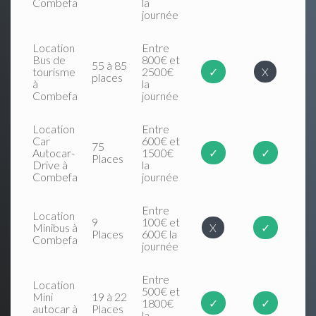
Combefa
la
journée
Location
Entre
Bus de
800€ et
55 à 85
tourisme
2500€
✓
X
places
à
la
Combefa
journée
Location
Entre
Car
600€ et
75
Autocar-
1500€
✓
✓
Places
Drive à
la
Combefa
journée
Entre
Location
9
100€ et
Minibus à
X
✓
Places
600€ la
Combefa
journée
Entre
Location
500€ et
Mini
19 à 22
1800€
✓
✓
autocar à
Places
la