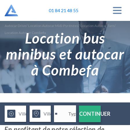
01 84 21 48 55
Autocar Drive
/
Location Autocar Midi-Pyrénées
/
Location Autocar Tarn
/
Location bus
Location Autocar Combefa
minibus et autocar
à Combefa
CONTINUER
En profitant de notre sélection de