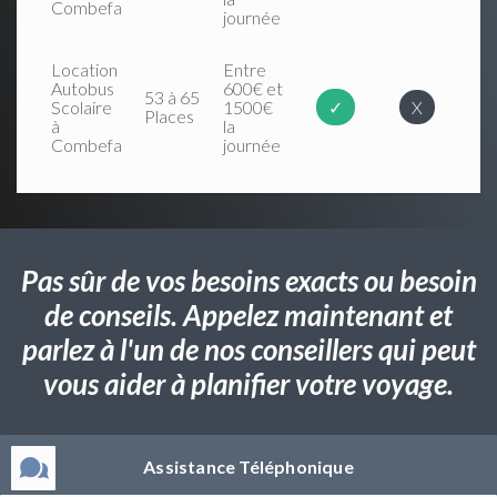
Combefa
journée
Location
Entre
Autobus
600€ et
53 à 65
Scolaire
1500€
✓
X
Places
à
la
Combefa
journée
Pas sûr de vos besoins exacts ou besoin
de conseils. Appelez maintenant et
parlez à l'un de nos conseillers qui peut
vous aider à planifier votre voyage.
Assistance Téléphonique