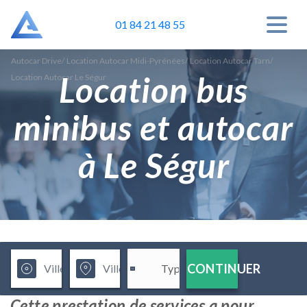
01 84 21 48 55
Autocar Drive
/
Location Autocar Midi-Pyrénées
/
Location Autocar Tarn
/
Location bus
Location Autocar Le Ségur
minibus et autocar
à Le Ségur
CONTINUER
Cette prestation de services a pour