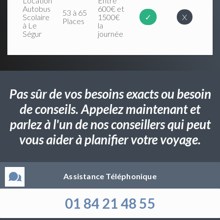
Location
Entre
Autobus
600€ et
53 à 65
Scolaire
1500€
✓
X
Places
à Le
la
Ségur
journée
Pas sûr de vos besoins exacts ou besoin
de conseils. Appelez maintenant et
parlez à l'un de nos conseillers qui peut
vous aider à planifier votre voyage.
Assistance Téléphonique
01 84 21 48 55