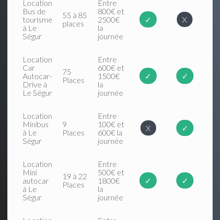
Location
Entre
Bus de
800€ et
55 à 85
tourisme
2500€
✓
X
places
à Le
la
Ségur
journée
Location
Entre
Car
600€ et
75
Autocar-
1500€
✓
✓
Places
Drive à
la
Le Ségur
journée
Location
Entre
Minibus
9
100€ et
X
✓
à Le
Places
600€ la
Ségur
journée
Location
Entre
Mini
500€ et
19 à 22
autocar
1800€
✓
✓
Places
à Le
la
Ségur
journée