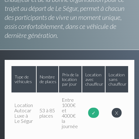
trajet au départ de Le Ségur, permet à chacun
des participants de vivre un moment unique,
assis confortablement, dans ce véhicule de
dernière génération.
Prix de la
Location
Location
Type de
Nombre
location
avec
sans
véhicules
de places
par jour
chauffeur
chauffeur
Entre
Location
1000€
Autocar
53 à 85
et
✓
X
Luxe à
places
4000€
Le Ségur
la
journée