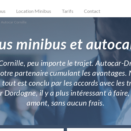
bus
Location Minibus
Tarifs
Contact
 Autocar Cornille
us minibus et autocar
Cornille, peu importe le trajet. Autocar-D
votre partenaire cumulant les avantages. N
 tout est conclu par les accords avec les 
 Dordogne, il y a plus intéressant à faire,
amont, sans aucun frais.