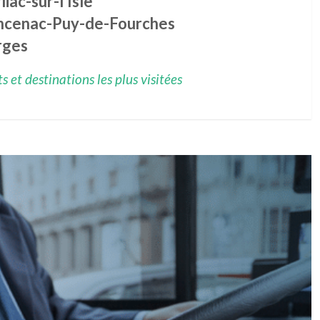
liac-sur-l'Isle
ncenac-Puy-de-Fourches
rges
 et destinations les plus visitées