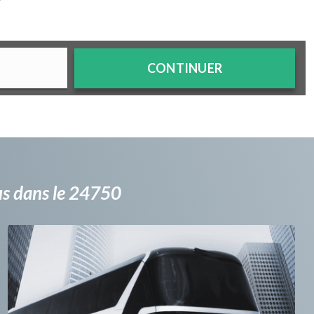
?
CONTINUER
bus dans le 24750