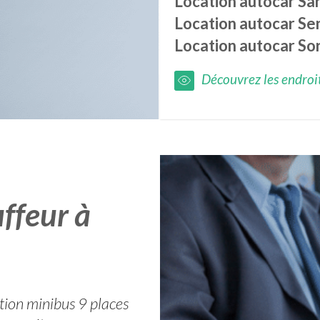
Location autocar
Sar
Location autocar
Se
Location autocar
So
Découvrez les endroits
ffeur à
ation minibus 9 places