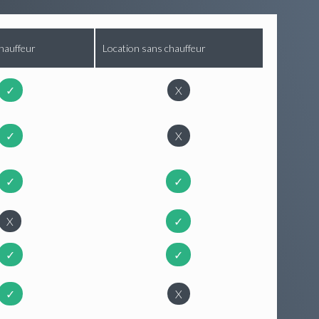
hauffeur
Location sans chauffeur
✓
X
✓
X
✓
✓
X
✓
✓
✓
✓
X