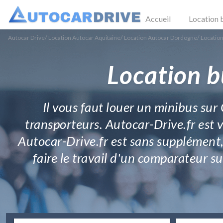
Accueil
Location 
Autocar Drive
/
Location Autocar Aquitaine
/
Location Autocar Dordogne
/
Location
Location b
Il vous faut louer un minibus sur 
transporteurs. Autocar-Drive.fr est 
Autocar-Drive.fr est sans supplément,
faire le travail d'un comparateur sur