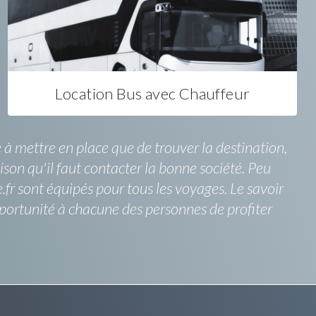
Location Bus avec Chauffeur
à mettre en place que de trouver la destination,
ison qu'il faut contacter la bonne société. Peu
.fr sont équipés pour tous les voyages. Le savoir
pportunité à chacune des personnes de profiter