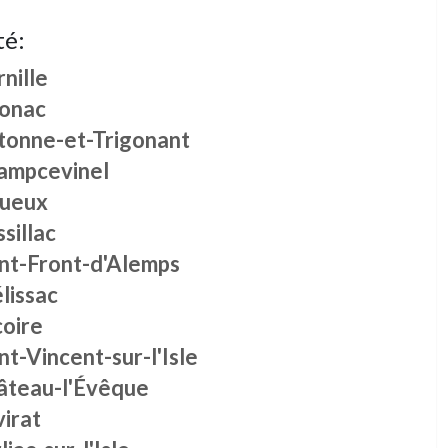
té:
nille
onac
tonne-et-Trigonant
ampcevinel
gueux
sillac
int-Front-d'Alemps
lissac
coire
nt-Vincent-sur-l'Isle
âteau-l'Évêque
irat