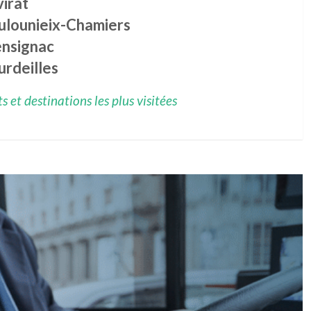
irat
ulounieix-Chamiers
nsignac
urdeilles
 et destinations les plus visitées