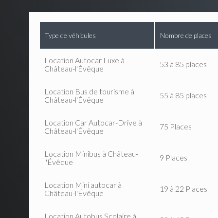
Type de véhicules
Nombre de places
Location Autocar Luxe à
53 à 85 places
Château-l'Évêque
Location Bus de tourisme à
55 à 85 places
Château-l'Évêque
Location Car Autocar-Drive à
75 Places
Château-l'Évêque
Location Minibus à Château-
9 Places
l'Évêque
Location Mini autocar à
19 à 22 Places
Château-l'Évêque
Location Autobus Scolaire à