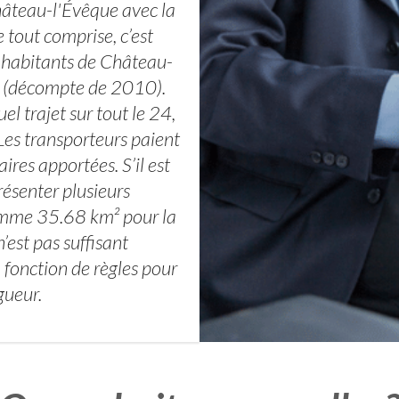
hâteau-l'Évêque avec la
 tout comprise, c’est
s habitants de Château-
s (décompte de 2010).
l trajet sur tout le 24,
Les transporteurs paient
ires apportées. S’il est
résenter plusieurs
comme 35.68 km² pour la
est pas suffisant
 fonction de règles pour
gueur.