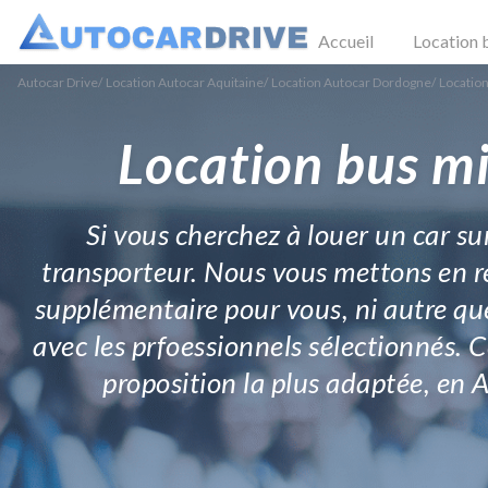
Accueil
Location 
Autocar Drive
/
Location Autocar Aquitaine
/
Location Autocar Dordogne
/
Locatio
Location bus mi
Si vous cherchez à louer un car s
transporteur. Nous vous mettons en rela
supplémentaire pour vous, ni autre que
avec les prfoessionnels sélectionnés. C
proposition la plus adaptée, en A