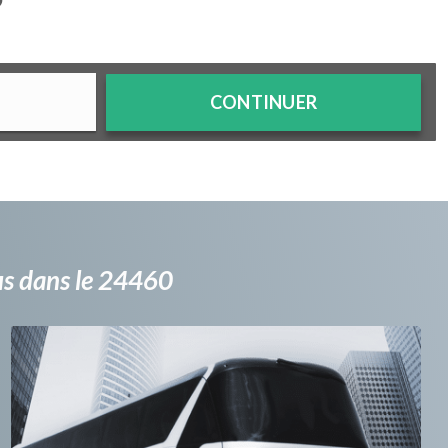
?
CONTINUER
bus dans le 24460