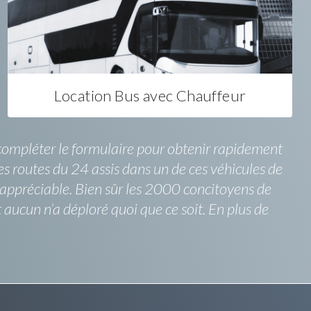
Location Bus avec Chauffeur
 compléter le formulaire pour obtenir rapidement
es routes du 24 assis dans un de ces véhicules de
s appréciable. Bien sûr les 2000 concitoyens de
 aucun n’a déploré quoi que ce soit. En plus de