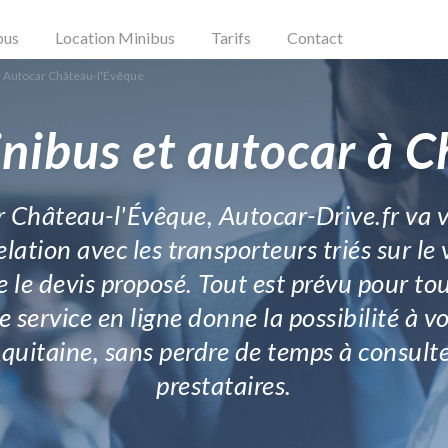
bus
Location Minibus
Tarifs
Contact
n Autocar Château-l'Évêque
nibus et autocar à 
ur Château-l'Évêque, Autocar-Drive.fr va v
tion avec les transporteurs triés sur le v
 le devis proposé. Tout est prévu pour t
e service en ligne donne la possibilité à v
quitaine, sans perdre de temps à consulte
prestataires.