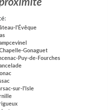
 proximité
té:
âteau-l'Évêque
as
ampcevinel
 Chapelle-Gonaguet
ncenac-Puy-de-Fourches
ancelade
onac
ssac
sac-sur-l'Isle
nille
rigueux