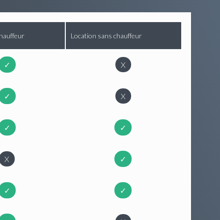
hauffeur
Location sans chauffeur
✓
X
✓
X
✓
✓
X
✓
✓
✓