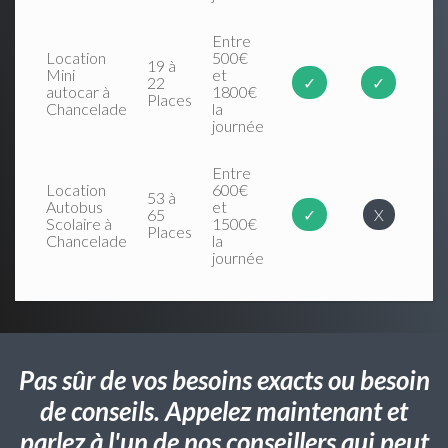
Entre
Location
500€
19 à
Mini
et
22
✓
✓
autocar à
1800€
Places
Chancelade
la
journée
Entre
Location
600€
53 à
Autobus
et
65
✓
X
Scolaire à
1500€
Places
Chancelade
la
journée
Pas sûr de vos besoins exacts ou besoin
de conseils. Appelez maintenant et
parlez à l'un de nos conseillers qui peut