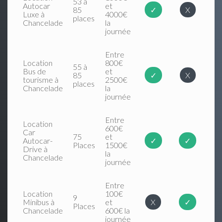
53 à
Autocar
et
85
✓
X
Luxe à
4000€
places
Chancelade
la
journée
Entre
Location
800€
55 à
Bus de
et
85
✓
X
tourisme à
2500€
places
Chancelade
la
journée
Entre
Location
600€
Car
75
et
Autocar-
✓
✓
Places
1500€
Drive à
la
Chancelade
journée
Entre
Location
100€
9
Minibus à
et
X
✓
Places
Chancelade
600€ la
journée