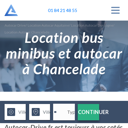
01 84 21 48 55
Autocar Drive
/
Location Autocar Aquitaine
/
Location Autocar Dordogne
/
Location bus
Location Autocar Chancelade
minibus et autocar
à Chancelade
CONTINUER
Autocar-Drive.fr est toujours à vos cotés