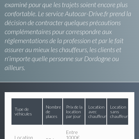
examiné pour que les trajets soient encore plus
confortable. Le service Autocar-Drive.fr prend la
décision de contracter quelques précautions
complémentaires pour correspondre aux
réglementations de la profession et par le fait
assurer au mieux les chauffeurs, les clients et
n'importe quelle personne sur Dordogne ou
ailleurs.
Nombre
Prix de la
Location
Location
Type de
de
location
avec
sans
véhicules
places
par jour
chauffeur
chauffeur
Entre
Location
1000€