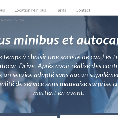
bus
Location Minibus
Tarifs
Contact
n Autocar Coursac
us minibus et autoca
re temps à choisir une société de car. Les
tocar-Drive. Après avoir réalisé des con
 un service adapté sans aucun supplément 
qualité de service sans mauvaise surprise
mettent en avant.