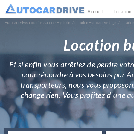
Accueil
Location 
Autocar Drive
/
Location Autocar Aquitaine
/
Location Autocar Dordogne
/
Locatio
Location b
Et si enfin vous arrêtiez de perdre vot
pour répondre à vos besoins par Au
transporteurs, nous vous proposons
change rien. Vous profitez d'une 