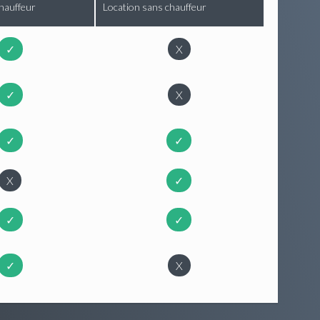
hauffeur
Location sans chauffeur
✓
X
✓
X
✓
✓
X
✓
✓
✓
✓
X