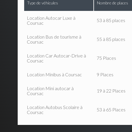
Type de véhicules
Nombre de places
Location Autocar Luxe à
53 à 85 places
Coursac
Location Bus de tourisme à
55 à 85 places
Coursac
Location Car Autocar-Drive à
75 Places
Coursac
Location Minibus à Coursac
9 Places
Location Mini autocar à
19 à 22 Places
Coursac
Location Autobus Scolaire à
53 à 65 Places
Coursac