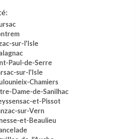
té:
ursac
ntrem
ac-sur-l'Isle
alagnac
int-Paul-de-Serre
sac-sur-l'Isle
ulounieix-Chamiers
tre-Dame-de-Sanilhac
eyssensac-et-Pissot
nzac-sur-Vern
nesse-et-Beaulieu
ancelade