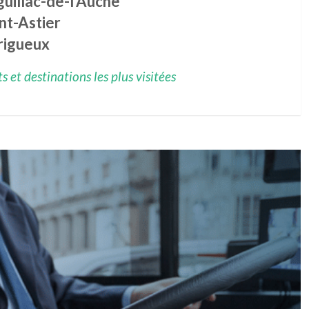
uillac-de-l'Auche
nt-Astier
rigueux
 et destinations les plus visitées