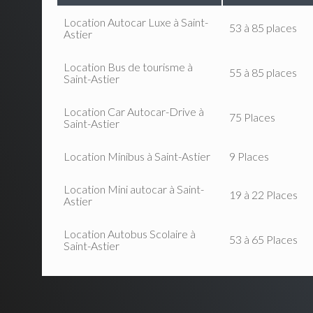
Location Autocar Luxe à Saint-
53 à 85 places
Astier
Location Bus de tourisme à
55 à 85 places
Saint-Astier
Location Car Autocar-Drive à
75 Places
Saint-Astier
Location Minibus à Saint-Astier
9 Places
Location Mini autocar à Saint-
19 à 22 Places
Astier
Location Autobus Scolaire à
53 à 65 Places
Saint-Astier