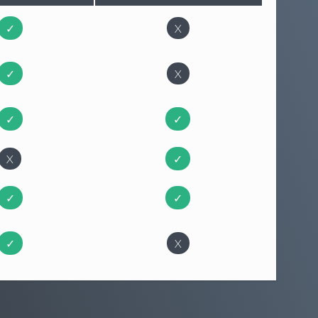
✓
X
✓
X
✓
✓
X
✓
✓
✓
✓
X