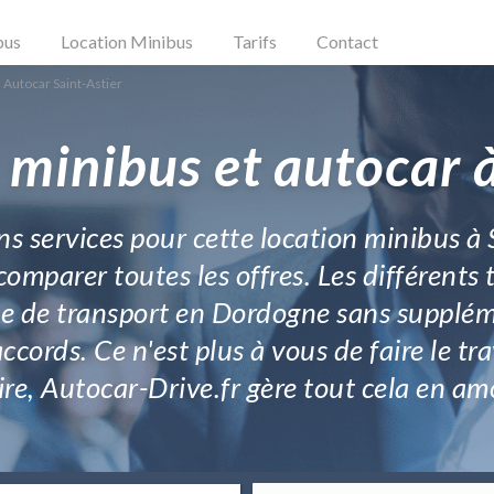
bus
Location Minibus
Tarifs
Contact
 Autocar Saint-Astier
 minibus et autocar à
s services pour cette location minibus à S
omparer toutes les offres. Les différents 
vice de transport en Dordogne sans supplém
accords. Ce n'est plus à vous de faire le 
re, Autocar-Drive.fr gère tout cela en am