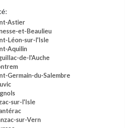
té:
nt-Astier
nesse-et-Beaulieu
nt-Léon-sur-l'Isle
nt-Aquilin
uillac-de-l'Auche
ntrem
int-Germain-du-Salembre
uvic
ignols
ac-sur-l'Isle
antérac
nzac-sur-Vern