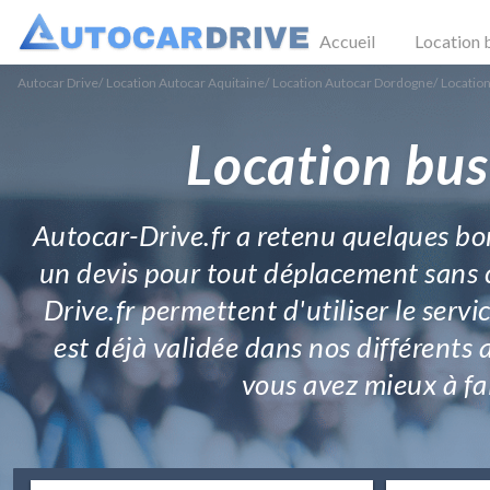
Accueil
Location 
Autocar Drive
/
Location Autocar Aquitaine
/
Location Autocar Dordogne
/
Location
Location bus
Autocar-Drive.fr a retenu quelques bon
un devis pour tout déplacement sans c
Drive.fr permettent d'utiliser le ser
est déjà validée dans nos différents 
vous avez mieux à fai