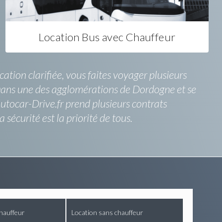
Location Bus avec Chauffeur
cation clarifiée, vous faites voyager plusieurs
. Dans une des agglomérations de Dordogne et se
Autocar-Drive.fr prend plusieurs contrats
sécurité est la priorité de tous.
hauffeur
Location sans chauffeur