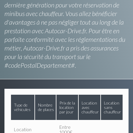
dernière génération pour votre réservation de
minibus avec chauffeur. Vous allez bénéficier
d'avantages à ne pas négliger tout au long de la
prestation avec Autocar-Drive.fr. Pour être en
parfaite conformité avec les réglementations du
métier, Autocar-Drive.fr a pris des assurances
pour la sécurité du transport sur le
#codePostalDepartement#.
Prix de la
Location
Location
Type de
Nombre
location
avec
sans
véhicules
de places
par jour
chauffeur
chauffeur
Entre
Location
1000€