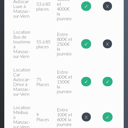
Autocar
53 à 85
et
Luxe à
✓
X
places
4000€
Manzac-
la
sur-Vern
journée
Location
Entre
Bus de
800€ et
tourisme
55 à 85
2500€
✓
X
à
places
la
Manzac-
journée
sur-Vern
Location
Entre
Car
600€ et
Autocar-
75
1500€
✓
✓
Drive à
Places
la
Manzac-
journée
sur-Vern
Location
Entre
Minibus
9
100€ et
à
X
✓
Places
600€ la
Manzac-
journée
sur-Vern