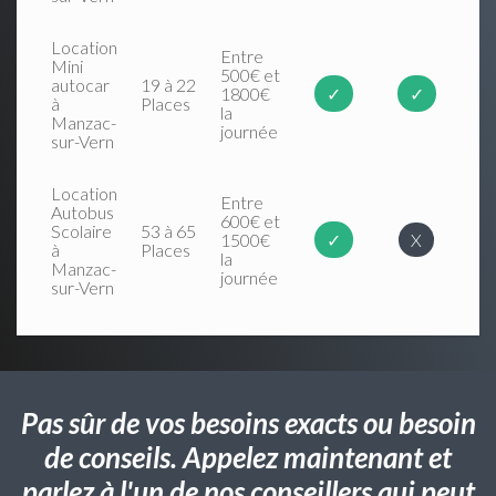
Location
Entre
Mini
500€ et
autocar
19 à 22
1800€
✓
✓
à
Places
la
Manzac-
journée
sur-Vern
Location
Entre
Autobus
600€ et
Scolaire
53 à 65
1500€
✓
X
à
Places
la
Manzac-
journée
sur-Vern
Pas sûr de vos besoins exacts ou besoin
de conseils. Appelez maintenant et
parlez à l'un de nos conseillers qui peut