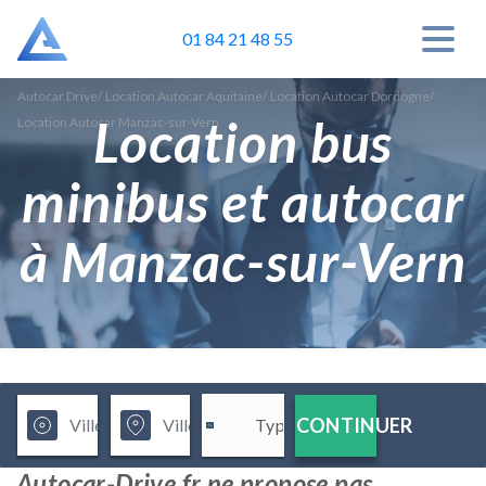
01 84 21 48 55
Autocar Drive
/
Location Autocar Aquitaine
/
Location Autocar Dordogne
/
Location bus
Location Autocar Manzac-sur-Vern
minibus et autocar
à Manzac-sur-Vern
CONTINUER
Autocar-Drive.fr ne propose pas