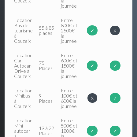
Couzeix
la
journée
Location
Entre
Bus de
800€ et
55 à 85
tourisme
2500€
✓
X
places
à
la
Couzeix
journée
Location
Entre
Car
600€ et
75
Autocar-
1500€
✓
✓
Places
Drive à
la
Couzeix
journée
Location
Entre
Minibus
9
100€ et
X
✓
à
Places
600€ la
Couzeix
journée
Location
Entre
Mini
500€ et
19 à 22
autocar
1800€
✓
✓
Places
à
la