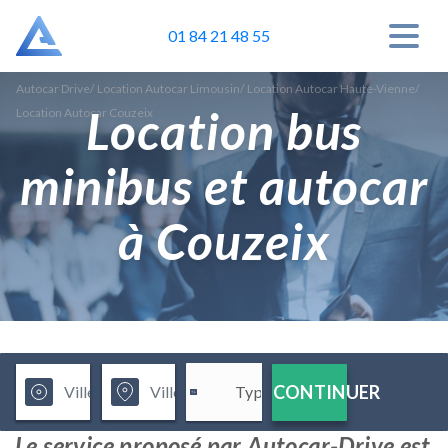
01 84 21 48 55
Autocar Drive
/
Location Autocar Limousin
/
Location Autocar Haute-Vienne
/
Location bus
Location Autocar Couzeix
minibus et autocar
à Couzeix
CONTINUER
Le service proposé par Autocar-Drive est