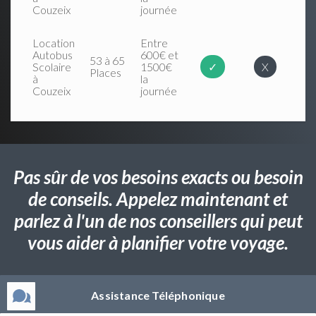
Couzeix
journée
Location
Entre
Autobus
600€ et
53 à 65
Scolaire
1500€
✓
X
Places
à
la
Couzeix
journée
Pas sûr de vos besoins exacts ou besoin
de conseils. Appelez maintenant et
parlez à l'un de nos conseillers qui peut
vous aider à planifier votre voyage.
Assistance Téléphonique