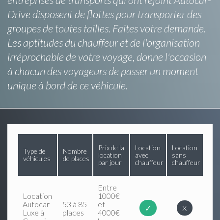
Drive disposent de flottes pour transporter des
groupes de toutes tailles. Faites votre demande.
Les aptitudes du chauffeur et de l'organisation
irréprochable de votre voyage, donne l'occasion
à chacun des voyageurs de passer un moment
unique à bord de ce véhicule.
Prix de la
Location
Location
Type de
Nombre
location
avec
sans
véhicules
de places
par jour
chauffeur
chauffeur
Entre
Location
1000€
Autocar
53 à 85
et
✓
X
Luxe à
places
4000€