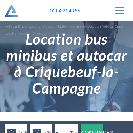
01 84 21 48 55
Autocar Drive
/
Location Autocar Haute Normandie
/
Location Autocar Eure
/
Location bus
Location Autocar Criquebeuf-la-Campagne
minibus et autocar
à Criquebeuf-la-
Campagne
CONTINUER