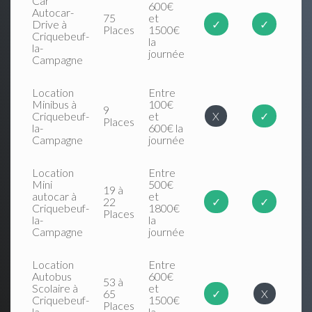
Car
600€
Autocar-
75
et
Drive à
✓
✓
Places
1500€
Criquebeuf-
la
la-
journée
Campagne
Location
Entre
Minibus à
100€
9
Criquebeuf-
et
X
✓
Places
la-
600€ la
Campagne
journée
Location
Entre
Mini
500€
19 à
autocar à
et
22
✓
✓
Criquebeuf-
1800€
Places
la-
la
Campagne
journée
Location
Entre
Autobus
600€
53 à
Scolaire à
et
65
✓
X
Criquebeuf-
1500€
Places
la-
la