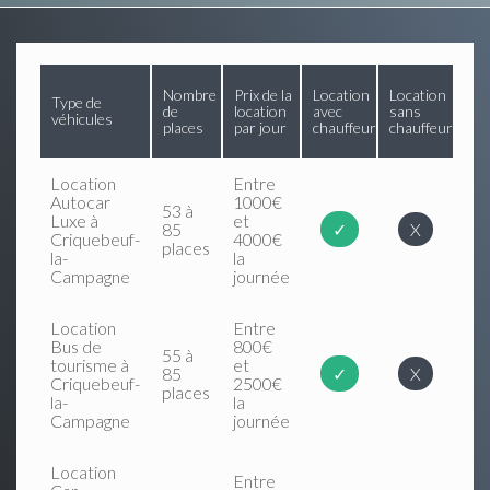
Nombre
Prix de la
Location
Location
Type de
de
location
avec
sans
véhicules
places
par jour
chauffeur
chauffeur
Location
Entre
Autocar
1000€
53 à
Luxe à
et
85
✓
X
Criquebeuf-
4000€
places
la-
la
Campagne
journée
Location
Entre
Bus de
800€
55 à
tourisme à
et
85
✓
X
Criquebeuf-
2500€
places
la-
la
Campagne
journée
Location
Entre