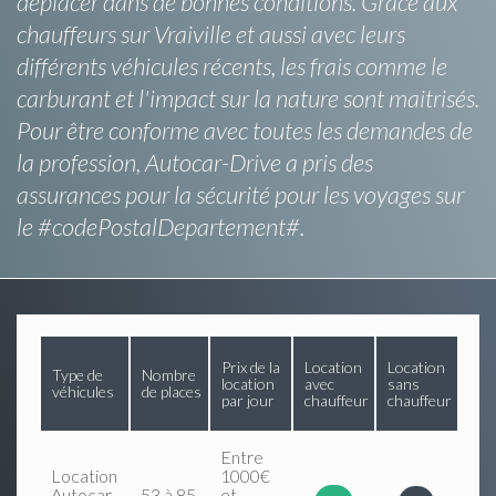
déplacer dans de bonnes conditions. Grâce aux
chauffeurs sur Vraiville et aussi avec leurs
différents véhicules récents, les frais comme le
carburant et l'impact sur la nature sont maitrisés.
Pour être conforme avec toutes les demandes de
la profession, Autocar-Drive a pris des
assurances pour la sécurité pour les voyages sur
le #codePostalDepartement#.
Prix de la
Location
Location
Type de
Nombre
location
avec
sans
véhicules
de places
par jour
chauffeur
chauffeur
Entre
Location
1000€
Autocar
53 à 85
et