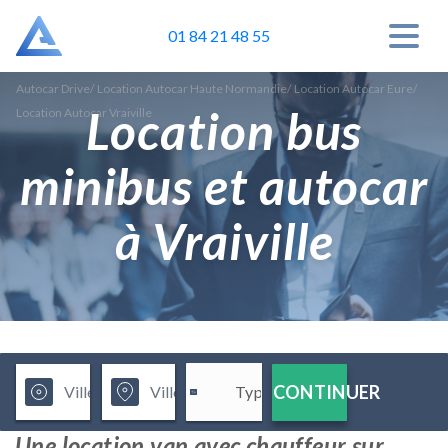
01 84 21 48 55
Autocar Drive
/
Location Autocar Haute Normandie
/
Location Autocar Eure
/
Location bus
Location Autocar Vraiville
minibus et autocar
à Vraiville
CONTINUER
Une location van avec chauffeur sur