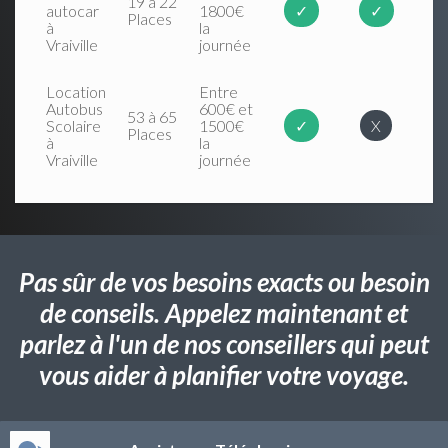
19 à 22
autocar
1800€
✓
✓
Places
à
la
Vraiville
journée
Location
Entre
Autobus
600€ et
53 à 65
Scolaire
1500€
✓
X
Places
à
la
Vraiville
journée
Pas sûr de vos besoins exacts ou besoin
de conseils. Appelez maintenant et
parlez à l'un de nos conseillers qui peut
vous aider à planifier votre voyage.