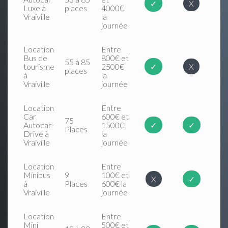
✓
X
Luxe à
places
4000€
Vraiville
la
journée
Location
Entre
Bus de
800€ et
55 à 85
tourisme
2500€
✓
X
places
à
la
Vraiville
journée
Location
Entre
Car
600€ et
75
Autocar-
1500€
✓
✓
Places
Drive à
la
Vraiville
journée
Location
Entre
Minibus
9
100€ et
X
✓
à
Places
600€ la
Vraiville
journée
Location
Entre
Mini
500€ et