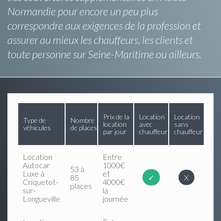
Normandie pour encore un peu plus
correspondre aux exigences de la profession et
assurer au mieux les chauffeurs, les clients et
toute personne sur Seine-Maritime ou ailleurs.
Prix de la
Location
Location
Type de
Nombre
location
avec
sans
véhicules
de places
par jour
chauffeur
chauffeur
Location
Entre
Autocar
1000€
53 à
Luxe à
et
85
✓
X
Criquetot-
4000€
places
sur-
la
Longueville
journée