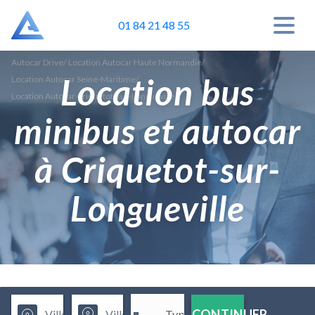
01 84 21 48 55
Autocar Drive
/
Location Autocar Haute Normandie
/
Location bus
Location Autocar Seine-Maritime
/
Location Autocar Criquetot-sur-Longueville
minibus et autocar
à Criquetot-sur-
Longueville
CONTINUER