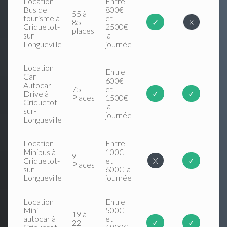
Location
Entre
Bus de
800€
55 à
tourisme à
et
85
✓
X
Criquetot-
2500€
places
sur-
la
Longueville
journée
Location
Entre
Car
600€
Autocar-
75
et
Drive à
✓
✓
Places
1500€
Criquetot-
la
sur-
journée
Longueville
Location
Entre
Minibus à
100€
9
Criquetot-
et
X
✓
Places
sur-
600€ la
Longueville
journée
Location
Entre
Mini
500€
19 à
autocar à
et
22
✓
✓