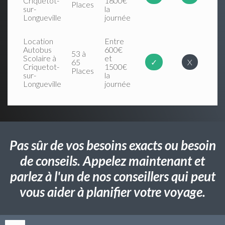
Criquetot-
1800€
Places
sur-
la
Longueville
journée
Location
Entre
Autobus
600€
53 à
Scolaire à
et
65
✓
X
Criquetot-
1500€
Places
sur-
la
Longueville
journée
Pas sûr de vos besoins exacts ou besoin
de conseils. Appelez maintenant et
parlez à l'un de nos conseillers qui peut
vous aider à planifier votre voyage.