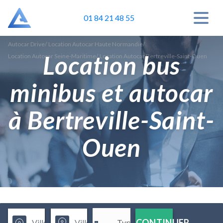
01 84 21 48 55
Autocar Drive
/
Location Autocar Haute Normandie
/
Location bus
Location Autocar Seine-Maritime
/
Location Autocar Bertreville-Saint-Ouen
minibus et autocar
à Bertreville-Saint-
Ouen
CONTINUER