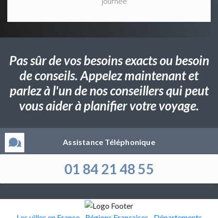
journée
Pas sûr de vos besoins exacts ou besoin
de conseils. Appelez maintenant et
parlez à l'un de nos conseillers qui peut
vous aider à planifier votre voyage.
Assistance Téléphonique
01 84 21 48 55
Les villes en France
Régions Françaises
Départements