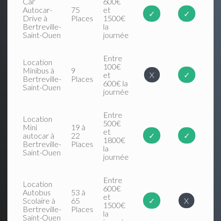
Car
600€
Autocar-
75
et
✓
✓
Drive à
Places
1500€
Bertreville-
la
Saint-Ouen
journée
Entre
Location
100€
Minibus à
9
et
X
✓
Bertreville-
Places
600€ la
Saint-Ouen
journée
Entre
Location
500€
Mini
19 à
et
autocar à
22
✓
✓
1800€
Bertreville-
Places
la
Saint-Ouen
journée
Entre
Location
600€
Autobus
53 à
et
Scolaire à
65
✓
X
1500€
Bertreville-
Places
la
Saint-Ouen