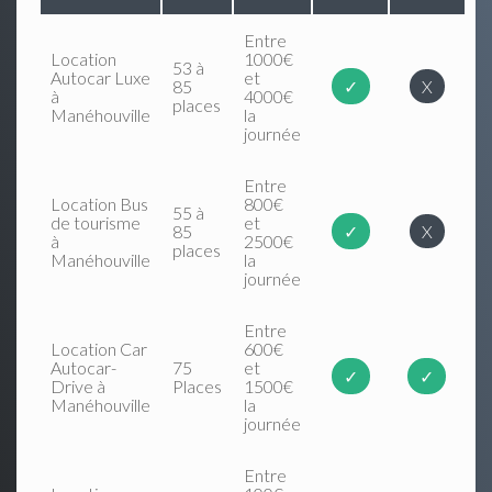
Entre
Location
1000€
53 à
Autocar Luxe
et
85
✓
X
à
4000€
places
Manéhouville
la
journée
Entre
Location Bus
800€
55 à
de tourisme
et
85
✓
X
à
2500€
places
Manéhouville
la
journée
Entre
Location Car
600€
Autocar-
75
et
✓
✓
Drive à
Places
1500€
Manéhouville
la
journée
Entre