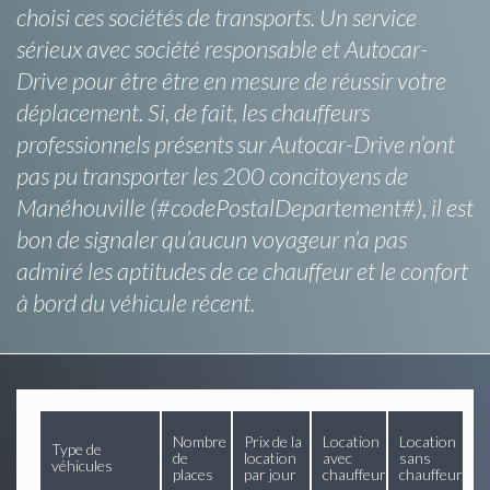
choisi ces sociétés de transports. Un service
sérieux avec société responsable et Autocar-
Drive pour être être en mesure de réussir votre
déplacement. Si, de fait, les chauffeurs
professionnels présents sur Autocar-Drive n’ont
pas pu transporter les 200 concitoyens de
Manéhouville (#codePostalDepartement#), il est
bon de signaler qu’aucun voyageur n’a pas
admiré les aptitudes de ce chauffeur et le confort
à bord du véhicule récent.
Nombre
Prix de la
Location
Location
Type de
de
location
avec
sans
véhicules
places
par jour
chauffeur
chauffeur