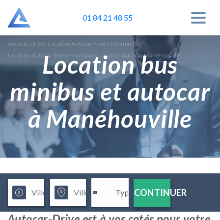
01 84 21 48 55
Autocar Drive
/
Location Autocar Haute Normandie
/
Location bus
Location Autocar Seine-Maritime
/
Location Autocar Manéhouville
minibus et autocar
à Manéhouville
CONTINUER
Autocar-Drive est à vos cotés pour votre