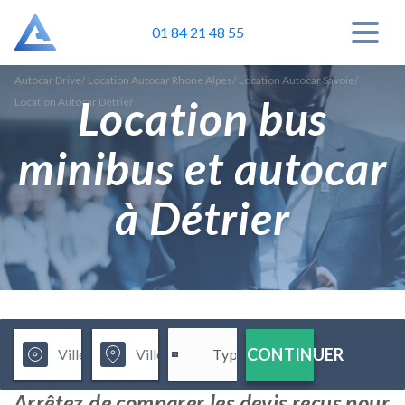
01 84 21 48 55
Autocar Drive
/
Location Autocar Rhone Alpes
/
Location Autocar Savoie
/
Location bus
Location Autocar Détrier
minibus et autocar
à Détrier
CONTINUER
Arrêtez de comparer les devis reçus pour