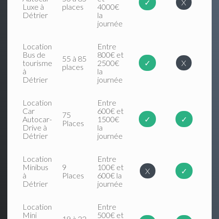
✓
X
Luxe à
places
4000€
Détrier
la
journée
Location
Entre
Bus de
800€ et
55 à 85
tourisme
2500€
✓
X
places
à
la
Détrier
journée
Location
Entre
Car
600€ et
75
Autocar-
1500€
✓
✓
Places
Drive à
la
Détrier
journée
Location
Entre
Minibus
9
100€ et
X
✓
à
Places
600€ la
Détrier
journée
Location
Entre
Mini
500€ et
19 à 22