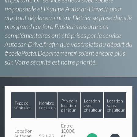
responsable et l'équipe Autocar-Drive.fr pour
que tout déplacement sur Détrier se fasse dans le
plus grand confort. Plusieurs assurances
complémentaires ont été prises par le service
Autocar-Drive.fr afin que vos trajets au départ du
#codePostalDepartement# soient encore plus
sûr. Votre sécurité est notre priorité.
Prix de la
Location
Location
Type de
Nombre
location
avec
sans
véhicules
de places
par jour
chauffeur
chauffeur
Entre
Location
1000€
Autocar
53 à 85
et