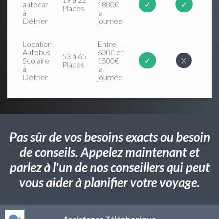
autocar
1800€
✓
✓
Places
à
la
Détrier
journée
Location
Entre
Autobus
600€ et
53 à 65
Scolaire
1500€
✓
X
Places
à
la
Détrier
journée
Pas sûr de vos besoins exacts ou besoin
de conseils. Appelez maintenant et
parlez à l'un de nos conseillers qui peut
vous aider à planifier votre voyage.
Assistance Téléphonique